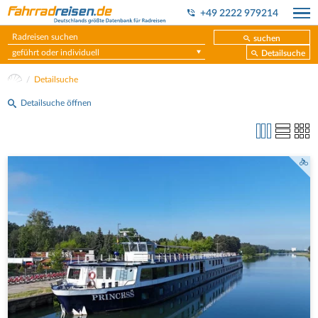
+49 2222 979214
suchen
geführt oder individuell
Detailsuche
Detailsuche
Detailsuche öffnen
MS Princess Flusskreuzfahrtschiff am Anleger