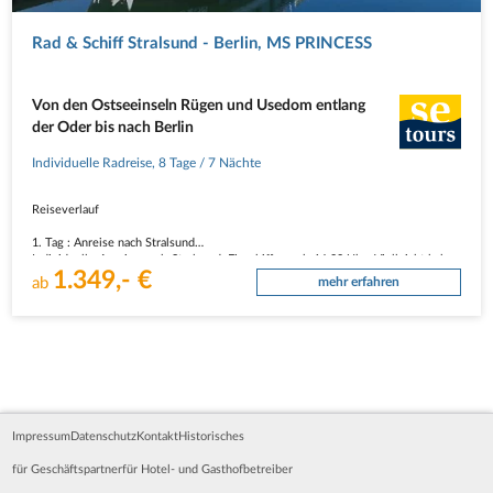
Rad & Schiff Stralsund - Berlin, MS PRINCESS
Von den Ostseeinseln Rügen und Usedom entlang
der Oder bis nach Berlin
Individuelle Radreise
,
8 Tage
/ 7 Nächte
Reiseverlauf
1. Tag : Anreise nach Stralsund
Individuelle Anreise nach Stralsund. Einschiffung ab 16:00 Uhr. Vielleicht haben
1.349,- €
Sie noch Zeit und Lust auf einen Spaziergang durch die Altstadt Stralsunds, die
ab
mehr erfahren
auf einem Inselchen liegt. Als Stadt mit bedeutender Vergangenheit werden Sie
immer wieder auf…
Impressum
Datenschutz
Kontakt
Historisches
für Geschäftspartner
für Hotel- und Gasthofbetreiber