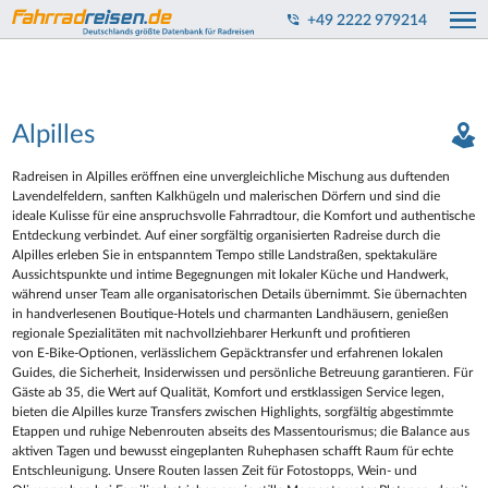
+49 2222 979214
Alpilles
Radreisen in Alpilles eröffnen eine unvergleichliche Mischung aus duftenden
Lavendelfeldern, sanften Kalkhügeln und malerischen Dörfern und sind die
ideale Kulisse für eine anspruchsvolle Fahrradtour, die Komfort und authentische
Entdeckung verbindet. Auf einer sorgfältig organisierten Radreise durch die
Alpilles erleben Sie in entspanntem Tempo stille Landstraßen, spektakuläre
Aussichtspunkte und intime Begegnungen mit lokaler Küche und Handwerk,
während unser Team alle organisatorischen Details übernimmt. Sie übernachten
in handverlesenen Boutique‑Hotels und charmanten Landhäusern, genießen
regionale Spezialitäten mit nachvollziehbarer Herkunft und profitieren
von E‑Bike‑Optionen, verlässlichem Gepäcktransfer und erfahrenen lokalen
Guides, die Sicherheit, Insiderwissen und persönliche Betreuung garantieren. Für
Gäste ab 35, die Wert auf Qualität, Komfort und erstklassigen Service legen,
bieten die Alpilles kurze Transfers zwischen Highlights, sorgfältig abgestimmte
Etappen und ruhige Nebenrouten abseits des Massentourismus; die Balance aus
aktiven Tagen und bewusst eingeplanten Ruhephasen schafft Raum für echte
Entschleunigung. Unsere Routen lassen Zeit für Fotostopps, Wein‑ und