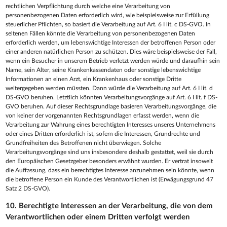
rechtlichen Verpflichtung durch welche eine Verarbeitung von
personenbezogenen Daten erforderlich wird, wie beispielsweise zur Erfüllung
steuerlicher Pflichten, so basiert die Verarbeitung auf Art. 6 I lit. c DS-GVO. In
seltenen Fällen könnte die Verarbeitung von personenbezogenen Daten
erforderlich werden, um lebenswichtige Interessen der betroffenen Person oder
einer anderen natürlichen Person zu schützen. Dies wäre beispielsweise der Fall,
wenn ein Besucher in unserem Betrieb verletzt werden würde und daraufhin sein
Name, sein Alter, seine Krankenkassendaten oder sonstige lebenswichtige
Informationen an einen Arzt, ein Krankenhaus oder sonstige Dritte
weitergegeben werden müssten. Dann würde die Verarbeitung auf Art. 6 I lit. d
DS-GVO beruhen. Letztlich könnten Verarbeitungsvorgänge auf Art. 6 I lit. f DS-
GVO beruhen. Auf dieser Rechtsgrundlage basieren Verarbeitungsvorgänge, die
von keiner der vorgenannten Rechtsgrundlagen erfasst werden, wenn die
Verarbeitung zur Wahrung eines berechtigten Interesses unseres Unternehmens
oder eines Dritten erforderlich ist, sofern die Interessen, Grundrechte und
Grundfreiheiten des Betroffenen nicht überwiegen. Solche
Verarbeitungsvorgänge sind uns insbesondere deshalb gestattet, weil sie durch
den Europäischen Gesetzgeber besonders erwähnt wurden. Er vertrat insoweit
die Auffassung, dass ein berechtigtes Interesse anzunehmen sein könnte, wenn
die betroffene Person ein Kunde des Verantwortlichen ist (Erwägungsgrund 47
Satz 2 DS-GVO).
10. Berechtigte Interessen an der Verarbeitung, die von dem
Verantwortlichen oder einem Dritten verfolgt werden