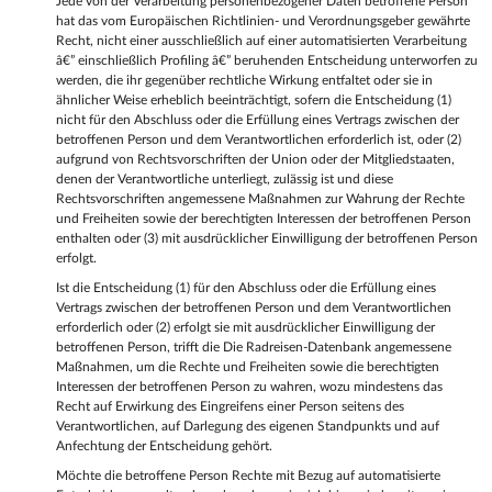
Jede von der Verarbeitung personenbezogener Daten betroffene Person
hat das vom Europäischen Richtlinien- und Verordnungsgeber gewährte
Recht, nicht einer ausschließlich auf einer automatisierten Verarbeitung
â€” einschließlich Profiling â€” beruhenden Entscheidung unterworfen zu
werden, die ihr gegenüber rechtliche Wirkung entfaltet oder sie in
ähnlicher Weise erheblich beeinträchtigt, sofern die Entscheidung (1)
nicht für den Abschluss oder die Erfüllung eines Vertrags zwischen der
betroffenen Person und dem Verantwortlichen erforderlich ist, oder (2)
aufgrund von Rechtsvorschriften der Union oder der Mitgliedstaaten,
denen der Verantwortliche unterliegt, zulässig ist und diese
Rechtsvorschriften angemessene Maßnahmen zur Wahrung der Rechte
und Freiheiten sowie der berechtigten Interessen der betroffenen Person
enthalten oder (3) mit ausdrücklicher Einwilligung der betroffenen Person
erfolgt.
Ist die Entscheidung (1) für den Abschluss oder die Erfüllung eines
Vertrags zwischen der betroffenen Person und dem Verantwortlichen
erforderlich oder (2) erfolgt sie mit ausdrücklicher Einwilligung der
betroffenen Person, trifft die Die Radreisen-Datenbank angemessene
Maßnahmen, um die Rechte und Freiheiten sowie die berechtigten
Interessen der betroffenen Person zu wahren, wozu mindestens das
Recht auf Erwirkung des Eingreifens einer Person seitens des
Verantwortlichen, auf Darlegung des eigenen Standpunkts und auf
Anfechtung der Entscheidung gehört.
Möchte die betroffene Person Rechte mit Bezug auf automatisierte