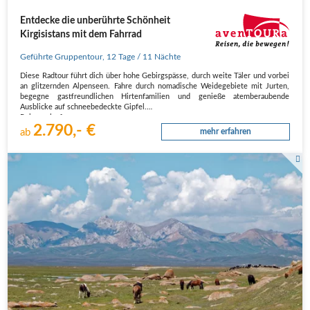
Entdecke die unberührte Schönheit
Kirgisistans mit dem Fahrrad
Geführte Gruppentour
,
12 Tage
/ 11 Nächte
Diese Radtour führt dich über hohe Gebirgspässe, durch weite Täler und vorbei
an glitzernden Alpenseen. Fahre durch nomadische Weidegebiete mit Jurten,
begegne gastfreundlichen Hirtenfamilien und genieße atemberaubende
Ausblicke auf schneebedeckte Gipfel.
Reiseverlauf
2.790,- €
1. Tag Bischkek
ab
mehr erfahren
Ankunft am…