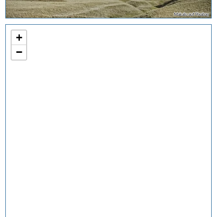
Makalu auf Pixabay
+
−