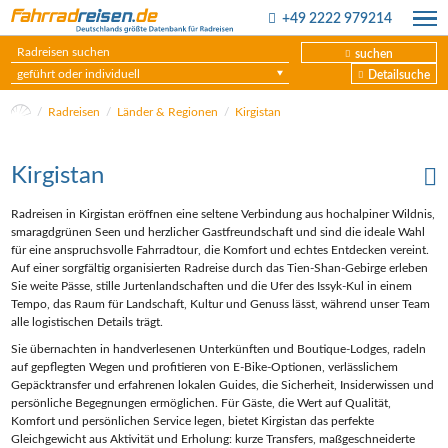
+49 2222 979214
suchen
geführt oder individuell
Detailsuche
Radreisen
Länder & Regionen
Kirgistan
Kirgistan
Radreisen in Kirgistan eröffnen eine seltene Verbindung aus hochalpiner Wildnis,
smaragdgrünen Seen und herzlicher Gastfreundschaft und sind die ideale Wahl
für eine anspruchsvolle Fahrradtour, die Komfort und echtes Entdecken vereint.
Auf einer sorgfältig organisierten Radreise durch das Tien‑Shan‑Gebirge erleben
Sie weite Pässe, stille Jurtenlandschaften und die Ufer des Issyk‑Kul in einem
Tempo, das Raum für Landschaft, Kultur und Genuss lässt, während unser Team
alle logistischen Details trägt.
Sie übernachten in handverlesenen Unterkünften und Boutique‑Lodges, radeln
auf gepflegten Wegen und profitieren von E‑Bike‑Optionen, verlässlichem
Gepäcktransfer und erfahrenen lokalen Guides, die Sicherheit, Insiderwissen und
persönliche Begegnungen ermöglichen. Für Gäste, die Wert auf Qualität,
Komfort und persönlichen Service legen, bietet Kirgistan das perfekte
Gleichgewicht aus Aktivität und Erholung: kurze Transfers, maßgeschneiderte