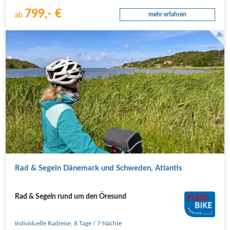
799,- €
ab
mehr erfahren
Schilf
Rad & Segeln Dänemark und Schweden, Atlantis
Rad & Segeln rund um den Öresund
Individuelle Radreise
,
8 Tage
/ 7 Nächte