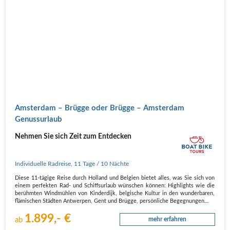
Amsterdam – Brügge oder Brügge – Amsterdam
Genussurlaub
Nehmen Sie sich Zeit zum Entdecken
Individuelle Radreise
,
11 Tage
/ 10 Nächte
Diese 11-tägige Reise durch Holland und Belgien bietet alles, was Sie sich von
einem perfekten Rad- und Schiffsurlaub wünschen können: Highlights wie die
berühmten Windmühlen von Kinderdijk, belgische Kultur in den wunderbaren,
flämischen Städten Antwerpen, Gent und Brügge, persönliche Begegnungen…
1.899,- €
ab
mehr erfahren