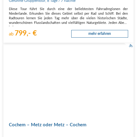
Geführte Gruppentour
,
8 Tage
/ 7 Nächte
Diese Tour führt Sie durch eine der beliebtesten Fahrradregionen der
Niederlande. Erkunden Sie dieses Gebiet selbst per Rad und Schiff. Bei den
Radtouren lernen Sie jeden Tag mehr über die vielen historischen Städte,
wunderschönen Flusslandschaften und vielfältigen Naturgebiete. Jeden Abend
kehren…
799,- €
ab
mehr erfahren
Cochem – Metz oder Metz – Cochem