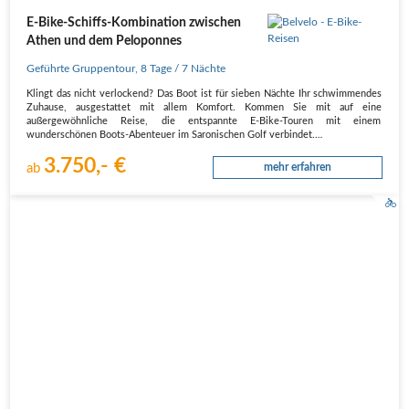
E-Bike-Schiffs-Kombination zwischen
Athen und dem Peloponnes
Geführte Gruppentour
,
8 Tage
/ 7 Nächte
Klingt das nicht verlockend? Das Boot ist für sieben Nächte Ihr schwimmendes
Zuhause, ausgestattet mit allem Komfort. Kommen Sie mit auf eine
außergewöhnliche Reise, die entspannte E-Bike-Touren mit einem
wunderschönen Boots-Abenteuer im Saronischen Golf verbindet.
3.750,- €
Einzigartige Belvelo-Momente
ab
mehr erfahren
Kombin…