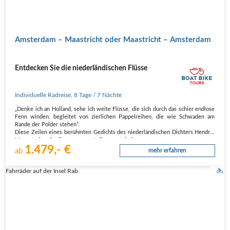
Amsterdam – Maastricht oder Maastricht – Amsterdam
Entdecken Sie die niederländischen Flüsse
Individuelle Radreise
,
8 Tage
/ 7 Nächte
„Denke ich an Holland, sehe ich weite Flüsse, die sich durch das schier endlose
Fenn winden, begleitet von zierlichen Pappelreihen, die wie Schwaden am
Rande der Polder stehen“.
Diese Zeilen eines berühmten Gedichts des niederländischen Dichters Hendrik
Marsman beschreiben nur zu gut diese wunderbare…
1.479,- €
ab
mehr erfahren
Fahrräder auf der Insel Rab