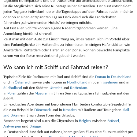
täglichen Kofferpackens und den Ausblicken auf atemberaubende Landschaften,
ist die Möglichkeit, sich seine Ruhetage selber einzuteilen. Der Gast entscheidet
jeden Tag ganz individuell, ob er die Tagesetappe auf dem Fahrrad radeln möchte
oder ob er einen entspannten Tag an Deck des durch die Landschaften
fahrenden „schwimmenden Hotels“ verbringen möchte.
Auf fast allen Schiffe können eigene Räder mitgenommen werden. Eine
Anmeldung hierfür ist sinnvoll.
Reist man mit dem Auto zur Einschiffung an, ist es ratsam, sich im Vorfeld über
eine Parkmöglichkeit in Hafennähe zu informieren. In einigen Hafenstädten wie
Amsterdam, Rotterdam oder Häfen an der Donau können bewachte Parkplätze
schon vor der Reise reserviert und gebucht werden.
Wo kann ich mit Schiff und Fahrrad reisen?
Typische Ziele für Radtouren mit Rad und Schiff sind die
Donau in Deutschland
und in
Österreich
sowie viele Touren in
Nordholland
mit dem
Ijsselmeer
und in
Südholland
mit den Städten
Utrecht
und
Rotterdam
.
In
Polen
zählen die
Masuren
mit ihren Seen zu typischen Fahrradzielen mit dem
Schiff.
Ein exotisches Abenteuer mit besonderem Flair bieten komfortable Segelschiffe,
die zum Beispiel in
Dänemark
und in
Kroatien
mit Radlern auf Tour gehen.
Sail
and Bike
nennt man diese Form des Urlaubs.
Besonders begehrt sind auch die Citycruises in
Belgien
zwischen
Brüssel
,
Antwerpen
und
Brügge
.
In Deutschland lässt sich auf nahezu jedem großen Fluss eine Flusskreuzfahrt per