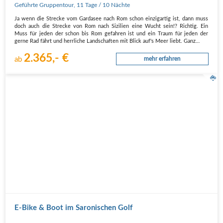
schönen Strecken Richtung Süden nach
Geführte Gruppentour
,
11 Tage
/ 10 Nächte
Sizilien
Ja wenn die Strecke vom Gardasee nach Rom schon einzigartig ist, dann muss
doch auch die Strecke von Rom nach Sizilien eine Wucht sein!? Richtig. Ein
Muss für jeden der schon bis Rom gefahren ist und ein Traum für jeden der
gerne Rad fährt und herrliche Landschaften mit Blick auf's Meer liebt. Ganz…
2.365,- €
ab
mehr erfahren
E-Bike & Boot im Saronischen Golf