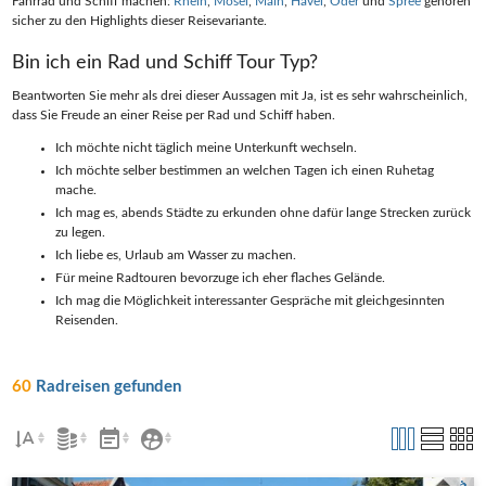
Fahrrad und Schiff machen:
Rhein
,
Mosel
,
Main
,
Havel
,
Oder
und
Spree
gehören
sicher zu den Highlights dieser Reisevariante.
Bin ich ein Rad und Schiff Tour Typ?
Beantworten Sie mehr als drei dieser Aussagen mit Ja, ist es sehr wahrscheinlich,
dass Sie Freude an einer Reise per Rad und Schiff haben.
Ich möchte nicht täglich meine Unterkunft wechseln.
Ich möchte selber bestimmen an welchen Tagen ich einen Ruhetag
mache.
Ich mag es, abends Städte zu erkunden ohne dafür lange Strecken zurück
zu legen.
Ich liebe es, Urlaub am Wasser zu machen.
Für meine Radtouren bevorzuge ich eher flaches Gelände.
Ich mag die Möglichkeit interessanter Gespräche mit gleichgesinnten
Reisenden.
60
Radreisen gefunden