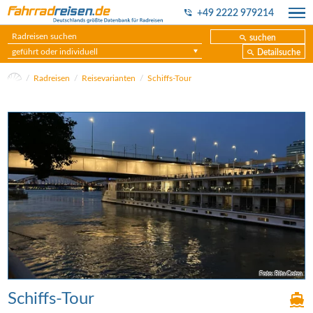
+49 2222 979214
suchen
geführt oder individuell
Detailsuche
Radreisen
Reisevarianten
Schiffs-Tour
Foto: Rita Cotza
Schiffs-Tour