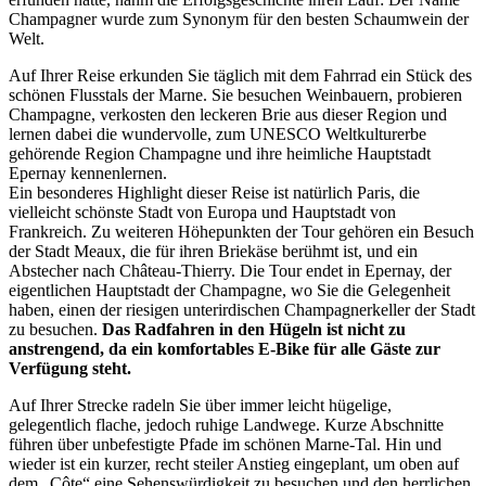
Champagner wurde zum Synonym für den besten Schaumwein der
Welt.
Auf Ihrer Reise erkunden Sie täglich mit dem Fahrrad ein Stück des
schönen Flusstals der Marne. Sie besuchen Weinbauern, probieren
Champagne, verkosten den leckeren Brie aus dieser Region und
lernen dabei die wundervolle, zum UNESCO Weltkulturerbe
gehörende Region Champagne und ihre heimliche Hauptstadt
Epernay kennenlernen.
Ein besonderes Highlight dieser Reise ist natürlich Paris, die
vielleicht schönste Stadt von Europa und Hauptstadt von
Frankreich. Zu weiteren Höhepunkten der Tour gehören ein Besuch
der Stadt Meaux, die für ihren Briekäse berühmt ist, und ein
Abstecher nach Château-Thierry. Die Tour endet in Epernay, der
eigentlichen Hauptstadt der Champagne, wo Sie die Gelegenheit
haben, einen der riesigen unterirdischen Champagnerkeller der Stadt
zu besuchen.
Das Radfahren in den Hügeln ist nicht zu
anstrengend, da ein komfortables E-Bike für alle Gäste zur
Verfügung steht.
Auf Ihrer Strecke radeln Sie über immer leicht hügelige,
gelegentlich flache, jedoch ruhige Landwege. Kurze Abschnitte
führen über unbefestigte Pfade im schönen Marne-Tal. Hin und
wieder ist ein kurzer, recht steiler Anstieg eingeplant, um oben auf
dem „Côte“ eine Sehenswürdigkeit zu besuchen und den herrlichen