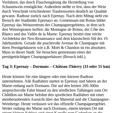
Verfahren, das durch Flaschengärung die Herstellung von
Schaumwein ermöglichte. Außerdem stellte er fest, dass der Wein
durch Verschnitt verschiedener Traubensorten deutlich an Qualität
gewann. Radtour zurück nach Epernay. Nach dem Mittag steht ein
Besuch der Stadtmitte Epernays an. Gemeinsam mit Reims bildet
Epernay das Weinzentrum des Champagnergebietes, in dem sich
drei Weinregionen treffen: die Montagne de Reims, der Côte des
Blancs und das Vallée de la Marne. Epernay besitzt eine reiche
Architektur der Neo-Renaissance und dem klassischem Stil des 19.
Jahrhunderts. Gerade die prachtvolle Avenue de Champagne mit
ihren Prestigehäusern wie z.B. Moët & Chandon ist ein absolutes
Muss in dieser Stadt. Sie besuchen gemeinsam eines der
prestigeträchtigen Champagnerhäuser (Besuch inkl.).
Tag 3: Epernay – Dormans – Château-Thierry (33 oder 55 km)
Heute können Sie eine längere oder eine kürzere Radtour
unternehmen. Alle Radfahrer starten in Epernay und fahren an der
Marne entlang nach Dormans. Die auf den letzten 200-300m
anspruchsvolle Fahrt hinauf zu den nördlichen Talhängen zum Ort
Châtillon-sur Marne belohnt den sportlichen Radfahrer mit einer
atemberaubenden Aussicht über das Marnetal und die Champagner-
Weinberge. Heute verlassen wir das offizielle Champagnergebiet.
Weiter entlang der Marne nach Dormans, einem kleinen Ort mit
einem kleinen Schloss und einer Kapelle zum Gedenken an die