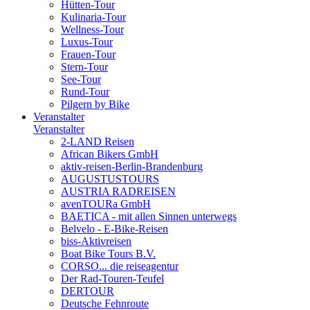
Hütten-Tour
Kulinaria-Tour
Wellness-Tour
Luxus-Tour
Frauen-Tour
Stern-Tour
See-Tour
Rund-Tour
Pilgern by Bike
Veranstalter
Veranstalter
2-LAND Reisen
African Bikers GmbH
aktiv-reisen-Berlin-Brandenburg
AUGUSTUSTOURS
AUSTRIA RADREISEN
avenTOURa GmbH
BAETICA - mit allen Sinnen unterwegs
Belvelo - E-Bike-Reisen
biss-Aktivreisen
Boat Bike Tours B.V.
CORSO... die reiseagentur
Der Rad-Touren-Teufel
DERTOUR
Deutsche Fehnroute