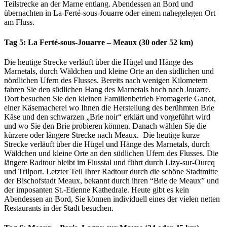
Teilstrecke an der Marne entlang. Abendessen an Bord und
übernachten in La-Ferté-sous-Jouarre oder einem nahegelegen Ort
am Fluss.
Tag 5: La Ferté-sous-Jouarre – Meaux (30 oder 52 km)
Die heutige Strecke verläuft über die Hügel und Hänge des
Marnetals, durch Wäldchen und kleine Orte an den südlichen und
nördlichen Ufern des Flusses. Bereits nach wenigen Kilometern
fahren Sie den südlichen Hang des Marnetals hoch nach Jouarre.
Dort besuchen Sie den kleinen Familienbetrieb Fromagerie Ganot,
einer Käsemacherei wo Ihnen die Herstellung des berühmten Brie
Käse und den schwarzen „Brie noir“ erklärt und vorgeführt wird
und wo Sie den Brie probieren können. Danach wählen Sie die
kürzere oder längere Strecke nach Meaux. Die heutige kurze
Strecke verläuft über die Hügel und Hänge des Marnetals, durch
Wäldchen und kleine Orte an den südlichen Ufern des Flusses. Die
längere Radtour bleibt im Flusstal und führt durch Lizy-sur-Ourcq
und Trilport. Letzter Teil Ihrer Radtour durch die schöne Stadtmitte
der Bischofstadt Meaux, bekannt durch ihren “Brie de Meaux” und
der imposanten St.-Etienne Kathedrale. Heute gibt es kein
Abendessen an Bord, Sie können individuell eines der vielen netten
Restaurants in der Stadt besuchen.