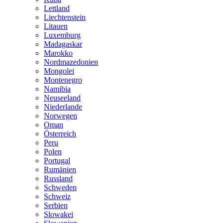
Lettland
Liechtenstein
Litauen
Luxemburg
Madagaskar
Marokko
Nordmazedonien
Mongolei
Montenegro
Namibia
Neuseeland
Niederlande
Norwegen
Oman
Österreich
Peru
Polen
Portugal
Rumänien
Russland
Schweden
Schweiz
Serbien
Slowakei