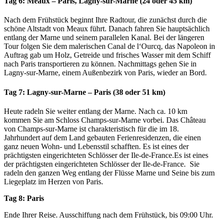
Tag 6: Meaux – Paris, Lagny-sur-Marne (24 oder 45 km)
Nach dem Frühstück beginnt Ihre Radtour, die zunächst durch die
schöne Altstadt von Meaux führt. Danach fahren Sie hauptsächlich
entlang der Marne und seinem parallelen Kanal. Bei der längeren
Tour folgen Sie dem malerischen Canal de l‘Ourcq, das Napoleon in
Auftrag gab um Holz, Getreide und frisches Wasser mit dem Schiff
nach Paris transportieren zu können. Nachmittags gehen Sie in
Lagny-sur-Marne, einem Außenbezirk von Paris, wieder an Bord.
Tag 7: Lagny-sur-Marne – Paris (38 oder 51 km)
Heute radeln Sie weiter entlang der Marne. Nach ca. 10 km
kommen Sie am Schloss Champs-sur-Marne vorbei. Das Château
von Champs-sur-Marne ist charakteristisch für die im 18.
Jahrhundert auf dem Land gebauten Ferienresidenzen, die einen
ganz neuen Wohn- und Lebensstil schafften. Es ist eines der
prächtigsten eingerichteten Schlösser der Ile-de-France.Es ist eines
der prächtigsten eingerichteten Schlösser der Ile-de-France. Sie
radeln den ganzen Weg entlang der Flüsse Marne und Seine bis zum
Liegeplatz im Herzen von Paris.
Tag 8: Paris
Ende Ihrer Reise. Ausschiffung nach dem Frühstück, bis 09:00 Uhr.