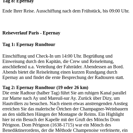
Tag 8: Epernay
Ende Ihrer Reise. Ausschiffung nach dem Frühstück, bis 09:00 Uhr.
Reiseverlauf Paris - Epernay
Tag 1: Epernay Rundtour
Einschiffung und Check-In um 14:00 Uhr. Begrüßung und
Einweisung durch den Kapitän, die Crew und Reiseleitung,
anschließend u.a. Verteilung der Fahrräder. Abendessen an Bord.
Abends bietet die Reiseleitung einen kurzen Rundgang durch
Epernay an und findet die erste Besprechung der Radtouren statt.
Tag 2: Epernay Rundtour (19 oder 26 km)
Die erste Radtour (halber Tag) führt Sie am ruhigen Kanal parallel
zur Marne nach Ay und Mareuil-sur Ay. Zurück über Dizy, um
Hautvillers zu besuchen. Nach einem etwas anstrengenden Anstieg
erreichen Sie das malerische Örtchen der Champagner-Weinbauern
an den südlichen Hängen der Montagne de Reims. Ein Highlight
hier ist ein Besuch der Kapelle mit der Gruft des Mönchs Dom
Pérignon. Dom Pérignon (1638-1715) war ein Mönch des
Benediktinerordens, der die Méthode Champenoise verfeinerte, ein