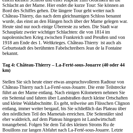
Schlacht an der Marne. Hier endet die kurze Tour: Sie können an
Bord des Schiffes gehen. Die längere Tour geht weiter nach
Château-Thierry, das nach dem gleichnamigen Schloss benannt
wurde, das einst an den Hängen hoch über der Marne gelegen war.
Heute sind nur noch einige Überreste zu sehen. Die Stadt war
Schauplatz zweier wichtiger Schlachten: die von 1814 im
napoleonischen Krieg zwischen Frankreich und Preußen und von
1918 am Ende des 1. Weltkrieges. Château-Thierry ist auch als
Geburtsstadt des berühmten Fabelschreibers Jean de la Fontaine
bekannt.
Tag 4: Château-Thierry – La-Ferté-sous-Jouarre (40 oder 44
km)
Stellen Sie sich heute einer etwas anspruchsvolleren Radtour von
Château-Thierry nach La-Ferté-sous-Jouarre. Die erste Teilstrecke
führt an der Marne entlang. Nach einigen Kilometern nehmen Sie
ein Seitental und fahren über Landstraßen durch kleine Ortschaften
und kleine Waldabschnitte. Es geht, teilweise am Flüsschen Clignon
entlang, immer weiter bergauf, bis Sie schließlich das Plateau über
den nördlichen Teil des Marnetals erreichen. Die Seitentäler sind
eher waldreich, auf dem Plateau hingegen ist Landwirtschaft
tonangebend. Folgen Sie dem Tal des kleinen Stroms Ru de
Bouillons zur langen Abfahrt nach La-Ferté-sous-Jouarre. Letzte