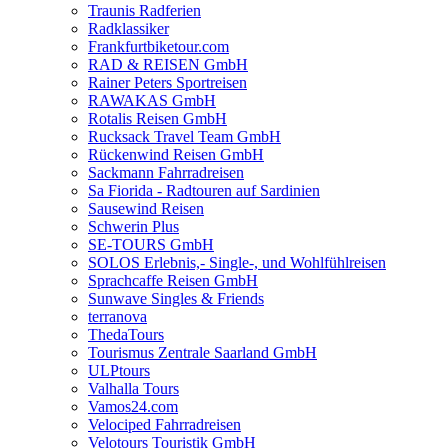
Traunis Radferien
Radklassiker
Frankfurtbiketour.com
RAD & REISEN GmbH
Rainer Peters Sportreisen
RAWAKAS GmbH
Rotalis Reisen GmbH
Rucksack Travel Team GmbH
Rückenwind Reisen GmbH
Sackmann Fahrradreisen
Sa Fiorida - Radtouren auf Sardinien
Sausewind Reisen
Schwerin Plus
SE-TOURS GmbH
SOLOS Erlebnis,- Single-, und Wohlfühlreisen
Sprachcaffe Reisen GmbH
Sunwave Singles & Friends
terranova
ThedaTours
Tourismus Zentrale Saarland GmbH
ULPtours
Valhalla Tours
Vamos24.com
Velociped Fahrradreisen
Velotours Touristik GmbH