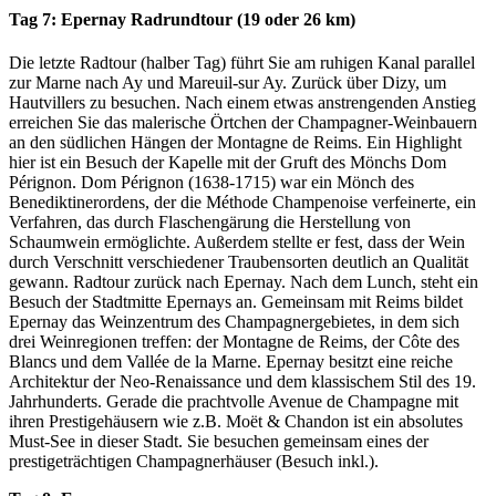
Tag 7: Epernay Radrundtour (19 oder 26 km)
Die letzte Radtour (halber Tag) führt Sie am ruhigen Kanal parallel
zur Marne nach Ay und Mareuil-sur Ay. Zurück über Dizy, um
Hautvillers zu besuchen. Nach einem etwas anstrengenden Anstieg
erreichen Sie das malerische Örtchen der Champagner-Weinbauern
an den südlichen Hängen der Montagne de Reims. Ein Highlight
hier ist ein Besuch der Kapelle mit der Gruft des Mönchs Dom
Pérignon. Dom Pérignon (1638-1715) war ein Mönch des
Benediktinerordens, der die Méthode Champenoise verfeinerte, ein
Verfahren, das durch Flaschengärung die Herstellung von
Schaumwein ermöglichte. Außerdem stellte er fest, dass der Wein
durch Verschnitt verschiedener Traubensorten deutlich an Qualität
gewann. Radtour zurück nach Epernay. Nach dem Lunch, steht ein
Besuch der Stadtmitte Epernays an. Gemeinsam mit Reims bildet
Epernay das Weinzentrum des Champagnergebietes, in dem sich
drei Weinregionen treffen: der Montagne de Reims, der Côte des
Blancs und dem Vallée de la Marne. Epernay besitzt eine reiche
Architektur der Neo-Renaissance und dem klassischem Stil des 19.
Jahrhunderts. Gerade die prachtvolle Avenue de Champagne mit
ihren Prestigehäusern wie z.B. Moët & Chandon ist ein absolutes
Must-See in dieser Stadt. Sie besuchen gemeinsam eines der
prestigeträchtigen Champagnerhäuser (Besuch inkl.).