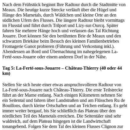
Nach dem Frühstück beginnt Ihre Radtour durch die Stadtmitte von
Meaux. Die heutige kurze Strecke verläuft über die Hügel und
Hänge des Marnetals, durch Wäldchen und kleine Orte an den
südlichen Ufern des Flusses. Die längere Radtour bleibt vormittags
im Flusstal und führt durch Trilport und Lizy-sur-Ourcq. Später
fahren Sie mehrere Hänge hoch und verlassen das Tal Richtung
Jouarre. Dort können Sie den berühmten Brie de Meaux und den
schwarzen Briekäse beim Besuch des kleinen Familienbetriebes
Fromagerie Ganot probieren (Führung und Verkostung inkl.).
Abendessen an Bord und Übernachtung im nahegelegenen La-
Ferté-sous-Jouarre oder einem anderen Dorf in der Nähe.
Tag 5: La-Ferté-sous-Jouarre – Château-Thierry (40 oder 44
km)
Stellen Sie sich heute einer etwas anspruchsvolleren Radtour von
La-Ferté-sous-Jouarre nach Château-Thierry. Die erste Teilstrecke
führt an der Marne entlang. Nach einigen Kilometern nehmen Sie
ein Seitental und fahren über Landstraßen und am Flüsschen Ru de
Bouillons, durch kleine Ortschaften und an Teichen entlang. Es geht
immer weiter bergauf, bis Sie schließlich das Plateau über den
nördlichen Teil des Marnetals erreichen. Die Seitentäler sind sehr
waldreich, auf dem Plateau hingegen ist die Landwirtschaft
tonangebend. Folgen Sie dem Tal des kleinen Flusses Clignon zur