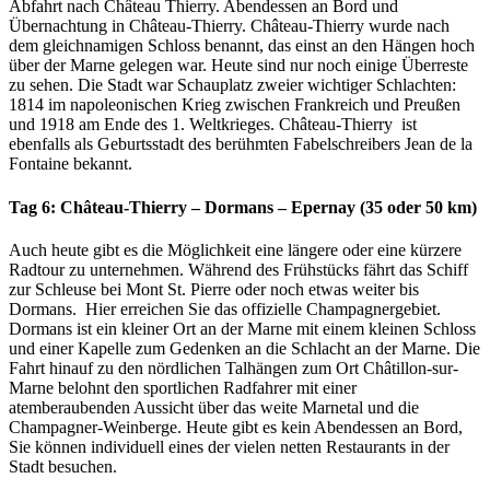
Abfahrt nach Château Thierry. Abendessen an Bord und
Übernachtung in Château-Thierry. Château-Thierry wurde nach
dem gleichnamigen Schloss benannt, das einst an den Hängen hoch
über der Marne gelegen war. Heute sind nur noch einige Überreste
zu sehen. Die Stadt war Schauplatz zweier wichtiger Schlachten:
1814 im napoleonischen Krieg zwischen Frankreich und Preußen
und 1918 am Ende des 1. Weltkrieges. Château-Thierry ist
ebenfalls als Geburtsstadt des berühmten Fabelschreibers Jean de la
Fontaine bekannt.
Tag 6: Château-Thierry – Dormans – Epernay (35 oder 50 km)
Auch heute gibt es die Möglichkeit eine längere oder eine kürzere
Radtour zu unternehmen. Während des Frühstücks fährt das Schiff
zur Schleuse bei Mont St. Pierre oder noch etwas weiter bis
Dormans. Hier erreichen Sie das offizielle Champagnergebiet.
Dormans ist ein kleiner Ort an der Marne mit einem kleinen Schloss
und einer Kapelle zum Gedenken an die Schlacht an der Marne. Die
Fahrt hinauf zu den nördlichen Talhängen zum Ort Châtillon-sur-
Marne belohnt den sportlichen Radfahrer mit einer
atemberaubenden Aussicht über das weite Marnetal und die
Champagner-Weinberge. Heute gibt es kein Abendessen an Bord,
Sie können individuell eines der vielen netten Restaurants in der
Stadt besuchen.