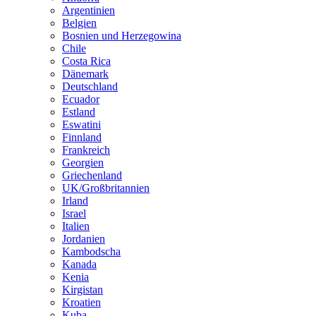
Argentinien
Belgien
Bosnien und Herzegowina
Chile
Costa Rica
Dänemark
Deutschland
Ecuador
Estland
Eswatini
Finnland
Frankreich
Georgien
Griechenland
UK/Großbritannien
Irland
Israel
Italien
Jordanien
Kambodscha
Kanada
Kenia
Kirgistan
Kroatien
Kuba