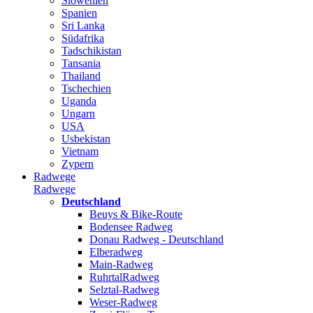
Slowenien
Spanien
Sri Lanka
Südafrika
Tadschikistan
Tansania
Thailand
Tschechien
Uganda
Ungarn
USA
Usbekistan
Vietnam
Zypern
Radwege
Radwege
Deutschland
Beuys & Bike-Route
Bodensee Radweg
Donau Radweg - Deutschland
Elberadweg
Main-Radweg
RuhrtalRadweg
Selztal-Radweg
Weser-Radweg