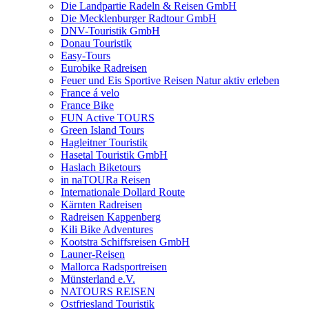
Die Landpartie Radeln & Reisen GmbH
Die Mecklenburger Radtour GmbH
DNV-Touristik GmbH
Donau Touristik
Easy-Tours
Eurobike Radreisen
Feuer und Eis Sportive Reisen Natur aktiv erleben
France á velo
France Bike
FUN Active TOURS
Green Island Tours
Hagleitner Touristik
Hasetal Touristik GmbH
Haslach Biketours
in naTOURa Reisen
Internationale Dollard Route
Kärnten Radreisen
Radreisen Kappenberg
Kili Bike Adventures
Kootstra Schiffsreisen GmbH
Launer-Reisen
Mallorca Radsportreisen
Münsterland e.V.
NATOURS REISEN
Ostfriesland Touristik