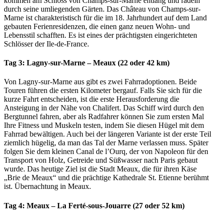
kommen am Schloss von Champs-sur-Marne entlang und radeln
durch seine umliegenden Gärten. Das Château von Champs-sur-
Marne ist charakteristisch für die im 18. Jahrhundert auf dem Land
gebauten Ferienresidenzen, die einen ganz neuen Wohn- und
Lebensstil schafften. Es ist eines der prächtigsten eingerichteten
Schlösser der Ile-de-France.
Tag 3: Lagny-sur-Marne – Meaux (22 oder 42 km)
Von Lagny-sur-Marne aus gibt es zwei Fahrradoptionen. Beide
Touren führen die ersten Kilometer bergauf. Falls Sie sich für die
kurze Fahrt entscheiden, ist die erste Herausforderung die
Ansteigung in der Nähe von Chalifert. Das Schiff wird durch den
Bergtunnel fahren, aber als Radfahrer können Sie zum ersten Mal
Ihre Fitness und Muskeln testen, indem Sie diesen Hügel mit dem
Fahrrad bewältigen. Auch bei der längeren Variante ist der erste Teil
ziemlich hügelig, da man das Tal der Marne verlassen muss. Später
folgen Sie dem kleinen Canal de l’Ourq, der von Napoleon für den
Transport von Holz, Getreide und Süßwasser nach Paris gebaut
wurde. Das heutige Ziel ist die Stadt Meaux, die für ihren Käse
„Brie de Meaux“ und die prächtige Kathedrale St. Etienne berühmt
ist. Übernachtung in Meaux.
Tag 4: Meaux – La Ferté-sous-Jouarre (27 oder 52 km)