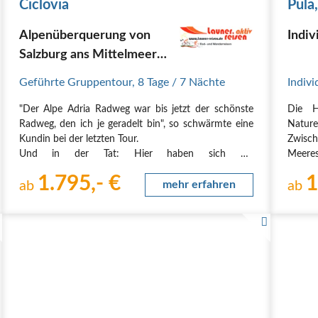
Ciclovia
Pula
Alpenüberquerung von
Indiv
Salzburg ans Mittelmeer
der Alpe Adria Radweg
Geführte Gruppentour
,
8 Tage
/ 7 Nächte
Indivi
"Der Alpe Adria Radweg war bis jetzt der schönste
Die H
Radweg, den ich je geradelt bin", so schwärmte eine
Nature
Kundin bei der letzten Tour.
Zwisc
Und in der Tat: Hier haben sich die
Meeres
Tourismusgemeinschaften mächtig ins Zeug gelegt
venezi
1.795,- €
1
und eine Alpenüberquerung geschaffen, die für
ab
mehr erfahren
die Ze
ab
jedermann möglich ist! Entlang an…
ein Tr