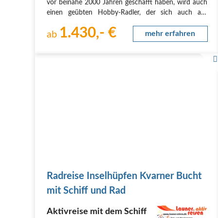
vor beinahe 2000 Jahren geschafft haben, wird auch
einen geübten Hobby-Radler, der sich auch auf
ungeteerten Wegen wohlfühlt, nicht vor unlösbare
1.430,- €
Probleme stellen. Sollte die Anstrengung einmal zu…
ab
mehr erfahren
Radreise Inselhüpfen Kvarner Bucht
mit Schiff und Rad
Aktivreise mit dem Schiff