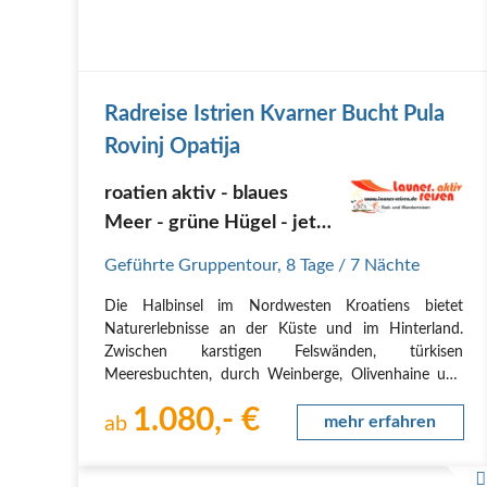
Radreise Istrien Kvarner Bucht Pula
Rovinj Opatija
roatien aktiv - blaues
Meer - grüne Hügel - jetzt
als geführte Radtour
Geführte Gruppentour
,
8 Tage
/ 7 Nächte
Die Halbinsel im Nordwesten Kroatiens bietet
Naturerlebnisse an der Küste und im Hinterland.
Zwischen karstigen Felswänden, türkisen
Meeresbuchten, durch Weinberge, Olivenhaine und
venezianischen Dörfern, in denen es scheint, als wäre
1.080,- €
die Zeit stehen geblieben, Rad zu fahren ist einfach
ab
mehr erfahren
ein Traum.…