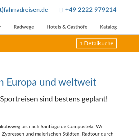
at)fahrradreisen.de
+49 2222 979214
r
Radwege
Hotels & Gasthöfe
Katalog
Detailsuche
in Europa und weltweit
portreisen sind bestens geplant!
Jakobsweg bis nach Santiago de Compostela. Wir
n Zypressen und malerischen Städten. Radtour durch