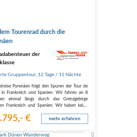
dem Tourenrad durch die
näen
Radabenteuer der
klasse
rte Gruppentour
,
12 Tage
/ 11 Nächte
dreise Pyrenäen folgt den Spuren der Tour de
 in Frankreich und Spanien. Wir fahren an 8
gen einmal längs durch das Grenzgebirge
en Frankreich und Spanien. Wir haben keine
vor den Pässen wie Tourmalet, Aspin, Portillon
.795,- €
ubisque, weil der Radelbus uns bei den…
mehr erfahren