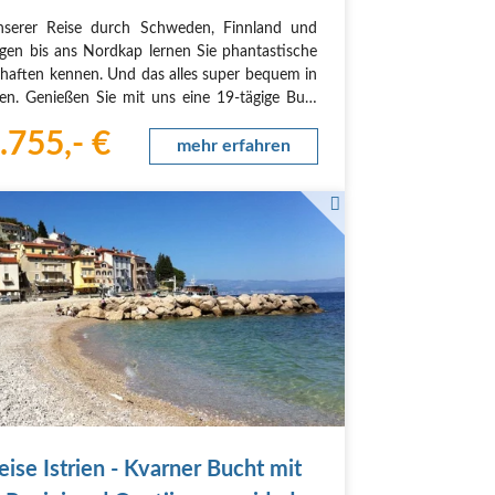
egen komplett 19
nserer Reise durch Schweden, Finnland und
en bis ans Nordkap lernen Sie phantastische
haften kennen. Und das alles super bequem in
en. Genießen Sie mit uns eine 19-tägige Bus-
aderlebnisreise durch Skandinavien. Unser
.755,- €
isebus überbrückt die Entfernungen und Sie
mehr erfahren
…
eise Istrien - Kvarner Bucht mit