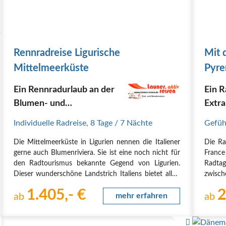
Rennradreise Ligurische
Mit 
Mittelmeerküste
Pyre
Ein Rennradurlaub an der
Ein 
Blumen- und
Extra
Palmenriviera und
Individuelle Radreise
,
8 Tage
/ 7 Nächte
Gefüh
Relaxing im 4-Sterne-
Die Mittelmeerküste in Ligurien nennen die Italiener
Die Ra
Hotel - Individual-Reise
gerne auch Blumenriviera. Sie ist eine noch nicht für
France
den Radtourismus bekannte Gegend von Ligurien.
Radta
Dieser wunderschöne Landstrich Italiens bietet alles,
zwisch
was das Herz eines Aktivurlaubers begehrt -
Angst 
1.405,- €
2
interessante und spektakuläre Ausflugsrouten auf…
ab
mehr erfahren
oder A
ab