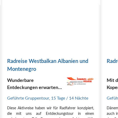
Radreise Westbalkan Albanien und
Radr
Montenegro
Wunderbare
Mit 
Entdeckungen erwarten
Kope
Sie auf dieser einmaligen
nach
Geführte Gruppentour
,
15 Tage
/ 14 Nächte
Gefüh
und spannenden Radreise
Diese Aktivreise haben wir für Radfahrer konzipiert,
Dänema
von Dubrovnik durch
die mit uns auf Entdeckungstour in einen
auch i
Montenegro und Albanien