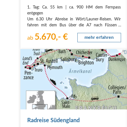
Weiter auf der "Ciclopista
1. Tag: Ca. 55 km | ca. 900 HM dem Fernpass
del Sole "von den Alpen
entgegen
nach Rom auf dem
Um 6.30 Uhr Abreise in Wört/Launer-Reisen. Wir
"Sonnen-Radweg" und von
fahren mit dem Bus über die A7 nach Füssen -
Rom nach Sizilien
Roßhaupten am Forggensee zum Via Claudia Augusta
5.670,- €
(VCA) Infozentrum. Von hier starten wir am Vormittag
ab
mehr erfahren
mit unseren Rädern entlang der traditionellen VCA
und…
Radreise Südengland