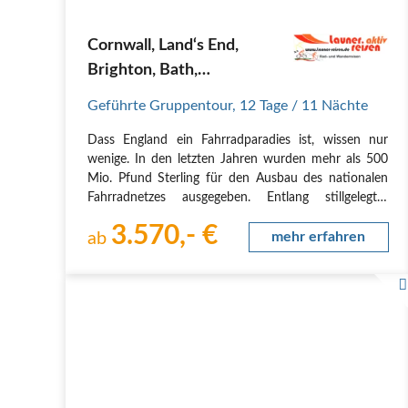
Cornwall, Land‘s End,
Brighton, Bath,
Stonehenge, London &
Geführte Gruppentour
,
12 Tage
/ 11 Nächte
Kent entdecken
Dass England ein Fahrradparadies ist, wissen nur
wenige. In den letzten Jahren wurden mehr als 500
Mio. Pfund Sterling für den Ausbau des nationalen
Fahrradnetzes ausgegeben. Entlang stillgelegter
Bahntrassen, auf alten Treidelpfaden und wenig
3.570,- €
befahrenen Landstraßen lässt es sich wunderbar
ab
mehr erfahren
abseits…