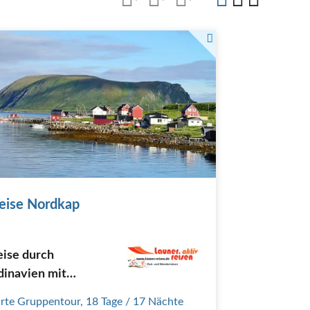
eise Nordkap
eise durch
dinavien mit
eden, Finnland und
rte Gruppentour
,
18 Tage
/ 17 Nächte