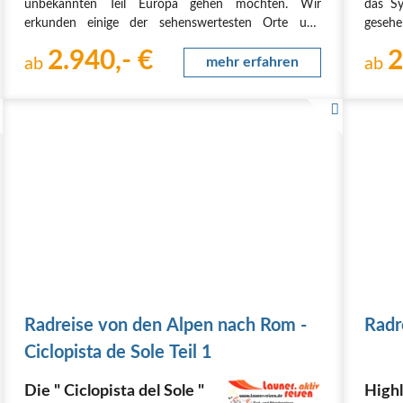
unbekannten Teil Europa gehen möchten. Wir
das S
nach Korfu
erkunden einige der sehenswertesten Orte und
geseh
eindrucksvollsten Landschaften Montenegros und
Sonnen
2.940,- €
2
Albaniens. Ausgangspunkt der Reise ist Dubrovnik,
ab
mehr erfahren
Fahrra
ab
das auf Grund seiner…
Radreise von den Alpen nach Rom -
Radr
Ciclopista de Sole Teil 1
Die " Ciclopista del Sole "
High