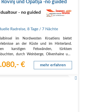
, Rovinj und Opatija -no guided
idualtour - no guided
duelle Radreise
,
8 Tage
/ 7 Nächte
albinsel im Nordwesten Kroatiens bietet
rlebnisse an der Küste und im Hinterland.
hen karstigen Felswänden, türkisen
buchten, durch Weinberge, Olivenhaine und
anischen Dörfern, in denen es scheint, als wäre
.080,- €
it stehen geblieben, Rad zu fahren ist einfach
mehr erfahren
aum.…