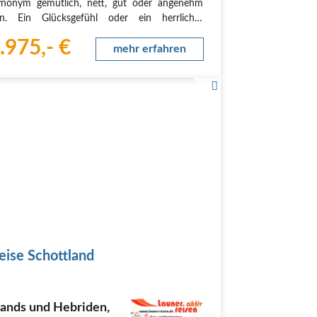
ynonym gemütlich, nett, gut oder angenehm
en. Ein Glücksgefühl oder ein herrlicher
untergang, schöne Musik, ein Treffen unter
.975,- €
dfreunden und vieles mehr kann hyggelig…
mehr erfahren
eise Schottland
lands und Hebriden,