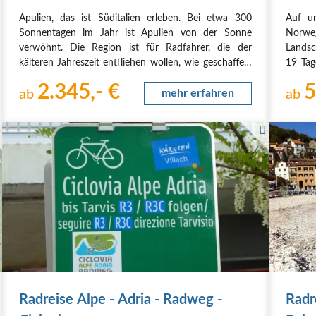
Norw
Apulien, das ist Süditalien erleben. Bei etwa 300
Auf u
Tage
Sonnentagen im Jahr ist Apulien von der Sonne
Norweg
verwöhnt. Die Region ist für Radfahrer, die der
Landsc
kälteren Jahreszeit entfliehen wollen, wie geschaffen.
19 Tag
Malerische Dörfer, einsame Felsenbuchten,
und R
2.345,- €
5
verschlafene Fischerorte - der italienische
ab
mehr erfahren
Fernre
ab
Stiefelabsatz,…
haben
Radreise Alpe - Adria - Radweg -
Radr