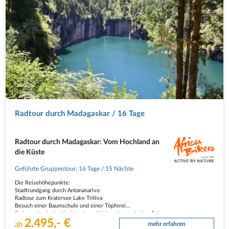
Radtour durch Madagaskar / 16 Tage
Radtour durch Madagaskar: Vom Hochland an
die Küste
Geführte Gruppentour
,
16 Tage
/ 15 Nächte
Die Reisehöhepunkte:
Stadtrundgang durch Antananarivo
Radtour zum Kratersee Lake Tritiva
Besuch einer Baumschule und einer Töpferei
Radtour durch das Hochland von Madagaskar vorbei an Reisterrassen
2.495,- €
Besuch einer Zafirmaniriy Holzschnitzerei die zum UNESCO Weltkulturerbe
ab
mehr erfahren