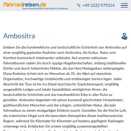
+49 2222 979214
Ambositra
Erleben Sie die handwerkliche und landschaftliche Schönheit von Ambositra auf
einer sorgfältig geplanten Radreise nach Ambositra, die Kultur, Natur und
Komfort harmonisch miteinander verbindet. Auf unseren exklusiven
Fahrradtouren radeln Sie durch üppige Hügellandschaften, entlang traditioneller
Dörfer und durch farbenfrohe Märkte, die das Herz Madagaskars widerspiegeln.
Diese Radreise richtet sich an Menschen ab 35, die Wert auf stressfreie
Organisation, hochwertige Unterkünfte und erstklassigen Service legen. Jeder
Abschnitt der Tour ist bis ins Detail durchdacht: Gepäcktransport, sorgfältig
ausgewählte Lodges und lokale Spezialitäten ermöglichen Ihnen, die
landschaftliche Schönheit und das handwerkliche Erbe in aller Ruhe zu
genießen. Ambositra begeistert mit seinen kunstvoll geschnitzten Holzarbeiten,
gastfreundlichen Menschen und der ruhigen, unberührten Natur, die jede
Fahrradtour zu einem einzigartigen Erlebnis macht. Genießen Sie die frische Luft,
die malerischen Hügel und die besondere Atmosphäre dieser traditionsreichen
Region, während Sie Kilometer für Kilometer auf bestens gepflegten Radwegen
unterwegs sind. Entdecken Sie unsere sorgfältig zusammengestellten