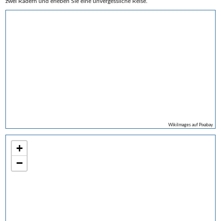
zwei Rädern und erleben Sie eine unvergessliche Reise.
WikiImages auf Pixabay
+
−