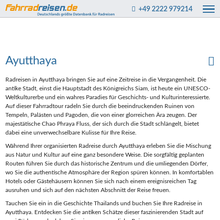
+49 2222 979214
Ayutthaya
Radreisen in Ayutthaya bringen Sie auf eine Zeitreise in die Vergangenheit. Die
antike Stadt, einst die Hauptstadt des Königreichs Siam, ist heute ein UNESCO-
Weltkulturerbe und ein wahres Paradies für Geschichts- und Kulturinteressierte.
Auf dieser Fahrradtour radeln Sie durch die beeindruckenden Ruinen von
Tempeln, Palästen und Pagoden, die von einer glorreichen Ära zeugen. Der
majestätische Chao Phraya Fluss, der sich durch die Stadt schlängelt, bietet
dabei eine unverwechselbare Kulisse für Ihre Reise.
Während Ihrer organisierten Radreise durch Ayutthaya erleben Sie die Mischung
aus Natur und Kultur auf eine ganz besondere Weise. Die sorgfältig geplanten
Routen führen Sie durch das historische Zentrum und die umliegenden Dörfer,
wo Sie die authentische Atmosphäre der Region spüren können. In komfortablen
Hotels oder Gästehäusern können Sie sich nach einem ereignisreichen Tag
ausruhen und sich auf den nächsten Abschnitt der Reise freuen.
Tauchen Sie ein in die Geschichte Thailands und buchen Sie Ihre Radreise in
Ayutthaya. Entdecken Sie die antiken Schätze dieser faszinierenden Stadt auf