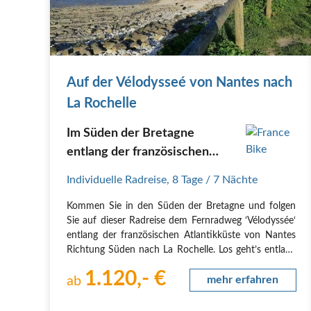
Auf der Vélodysseé von Nantes nach
La Rochelle
Im Süden der Bretagne
entlang der französischen
Atlantikküste
Individuelle Radreise
,
8 Tage
/ 7 Nächte
Kommen Sie in den Süden der Bretagne und folgen
Sie auf dieser Radreise dem Fernradweg ‘Vélodyssée‘
entlang der französischen Atlantikküste von Nantes
Richtung Süden nach La Rochelle. Los geht’s entlang
der majestätischen Loire Mündung nach Westen.
1.120,- €
Und einmal am Atlantik angekommen einfach links…
ab
mehr erfahren