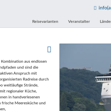
info(
Reisevarianten
Veranstalter
Lände
e Kombination aus endlosen
andpfaden und sind die
e aktiven Anspruch mit
organisierten Radreise durch
o weitläufige Strände,
mit regionaler Küche,
hnen in handverlesenen
n frische Meeresküche und
nen,