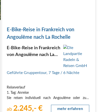
E-Bike-Reise in Frankreich von
Angoulême nach La Rochelle
E-Bike-Reise in Frankreich
von Angoulême nach La
Rochelle
Geführte Gruppentour
,
7 Tage
/ 6 Nächte
Reiseverlauf
1. Tag: Anreise
Sie reisen individuell nach Angoulême oder zum
Flughafen Bordeaux an. Unser Flughafentransfer von
2.245,- €
Bordeaux findet um 15.00 Uhr statt. Ihr Reiseleiter
ab
mehr erfahren