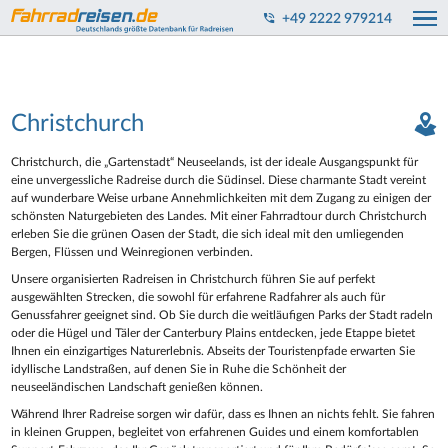
+49 2222 979214
Christchurch
Christchurch, die „Gartenstadt“ Neuseelands, ist der ideale Ausgangspunkt für
eine unvergessliche Radreise durch die Südinsel. Diese charmante Stadt vereint
auf wunderbare Weise urbane Annehmlichkeiten mit dem Zugang zu einigen der
schönsten Naturgebieten des Landes. Mit einer Fahrradtour durch Christchurch
erleben Sie die grünen Oasen der Stadt, die sich ideal mit den umliegenden
Bergen, Flüssen und Weinregionen verbinden.
Unsere organisierten Radreisen in Christchurch führen Sie auf perfekt
ausgewählten Strecken, die sowohl für erfahrene Radfahrer als auch für
Genussfahrer geeignet sind. Ob Sie durch die weitläufigen Parks der Stadt radeln
oder die Hügel und Täler der Canterbury Plains entdecken, jede Etappe bietet
Ihnen ein einzigartiges Naturerlebnis. Abseits der Touristenpfade erwarten Sie
idyllische Landstraßen, auf denen Sie in Ruhe die Schönheit der
neuseeländischen Landschaft genießen können.
Während Ihrer Radreise sorgen wir dafür, dass es Ihnen an nichts fehlt. Sie fahren
in kleinen Gruppen, begleitet von erfahrenen Guides und einem komfortablen