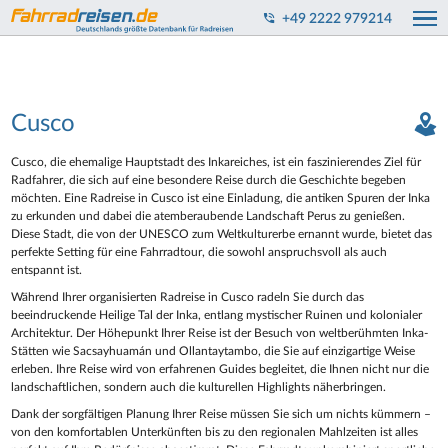
+49 2222 979214
Cusco
Cusco, die ehemalige Hauptstadt des Inkareiches, ist ein faszinierendes Ziel für
Radfahrer, die sich auf eine besondere Reise durch die Geschichte begeben
möchten. Eine Radreise in Cusco ist eine Einladung, die antiken Spuren der Inka
zu erkunden und dabei die atemberaubende Landschaft Perus zu genießen.
Diese Stadt, die von der UNESCO zum Weltkulturerbe ernannt wurde, bietet das
perfekte Setting für eine Fahrradtour, die sowohl anspruchsvoll als auch
entspannt ist.
Während Ihrer organisierten Radreise in Cusco radeln Sie durch das
beeindruckende Heilige Tal der Inka, entlang mystischer Ruinen und kolonialer
Architektur. Der Höhepunkt Ihrer Reise ist der Besuch von weltberühmten Inka-
Stätten wie Sacsayhuamán und Ollantaytambo, die Sie auf einzigartige Weise
erleben. Ihre Reise wird von erfahrenen Guides begleitet, die Ihnen nicht nur die
landschaftlichen, sondern auch die kulturellen Highlights näherbringen.
Dank der sorgfältigen Planung Ihrer Reise müssen Sie sich um nichts kümmern –
von den komfortablen Unterkünften bis zu den regionalen Mahlzeiten ist alles