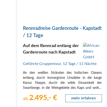
Rennradreise Gardenroute - Kapstadt
/ 12 Tage
Auf dem Rennrad entlang der
Gardenroute nach Kapstadt
Geführte Gruppentour
,
12 Tage
/ 11 Nächte
An den weißen Stränden des Indischen Ozeans
entlang, durch immergrüne Urwälder in die karge
Karoo Steppe, durch die wilde Einsamkeit der
Swartberge, in die Weingebiete des Kaps und weiter
in eine der schönsten Metropolen der Welt, nach
2.495,- €
Kapstadt. Bergpässe, einsame Schluchten,
ab
mehr erfahren
atemberaubende Küsten,…