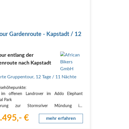
our Gardenroute - Kapstadt / 12
ur entlang der
enroute nach Kapstadt
rte Gruppentour
,
12 Tage
/ 11 Nächte
isehöhepunkte:
i im offenen Landrover im Addo Elephant
al Park
erung zur Stormsriver Mündung im
kamma National Park
.495,- €
r durch den Regenwald im Bloukranstal
mehr erfahren
 im Indischen Ozean am menschenleeren