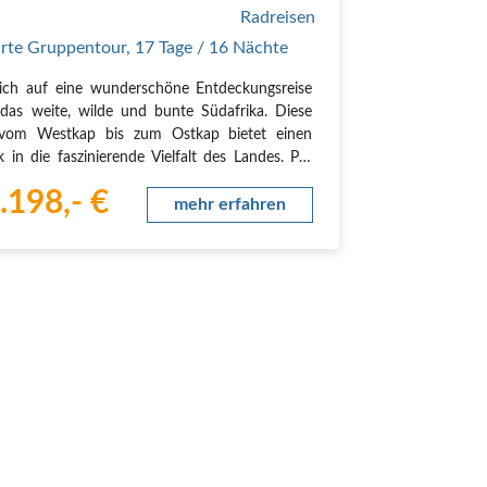
rte Gruppentour
,
17 Tage
/ 16 Nächte
ich auf eine wunderschöne Entdeckungsreise
das weite, wilde und bunte Südafrika. Diese
 vom Westkap bis zum Ostkap bietet einen
ck in die faszinierende Vielfalt des Landes. Per
nd E-Bike fahren wir von der pulsierenden
.198,- €
stadt Kapstadt durch malerische
mehr erfahren
nbaugebiete…