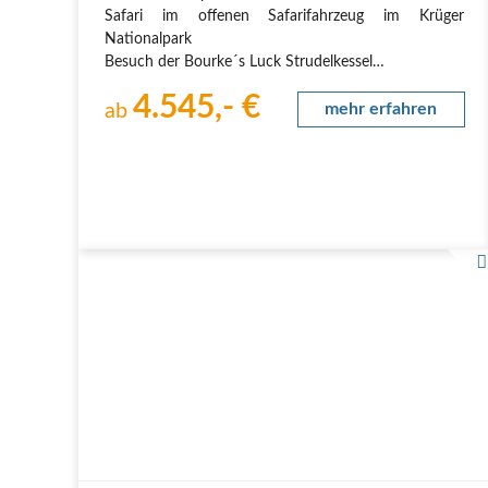
Safari im offenen Safarifahrzeug im Krüger
Nationalpark
Besuch der Bourke´s Luck Strudelkessel
Fahrt entlang des Blyde River Canyons zum 3
4.545,- €
Rondavel Aussichtspunkt
ab
mehr erfahren
Wanderung zur Stormsriver Mündung im
Tsitsikamma Nationalpark
Radtour durch den Regenwald im Bloukranstal
Baden im…