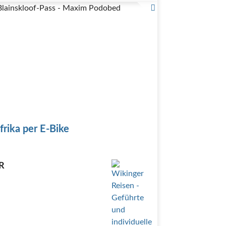
 von Natures Valley
Blainskloof-Pass - Maxim Podobed
ung auf der Robberg Halbinsel im Robberg…
frika per E-Bike
R