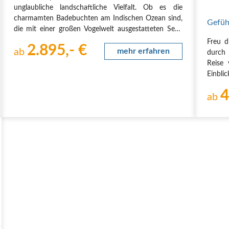
unglaubliche landschaftliche Vielfalt. Ob es die
charmamten Badebuchten am Indischen Ozean sind,
Gefüh
die mit einer großen Vogelwelt ausgestatteten Seen
des Lake Districts, die endlosen Fernsichten auf die
Freu d
2.895,- €
2000m hohen Swart und Outeniquaberge der
ab
mehr erfahren
durch 
Kleinen Karoo…
Reise
Einbli
Bus u
4
Welt
ab
Weina