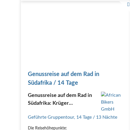
Genussreise auf dem Rad in
Südafrika / 14 Tage
Genussreise auf dem Rad in
Südafrika: Krüger
Nationalpark, Gardenroute,
Geführte Gruppentour
,
14 Tage
/ 13 Nächte
Kapstadt
Die Reisehöhepunkte: