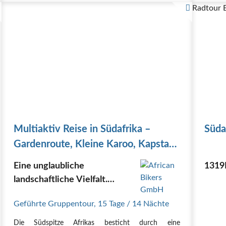
Strand von Natures Valley
Strand
Radtour 
Wanderung durch den Urwald und auf das…
Wander
Multiaktiv Reise in Südafrika –
Süda
Gardenroute, Kleine Karoo, Kapstadt
| 15 Tage
Eine unglaubliche
1319
landschaftliche Vielfalt.
Badebuchten, Vogelwelten
Geführte Gruppentour
,
15 Tage
/ 14 Nächte
und Seen
Die Südspitze Afrikas besticht durch eine