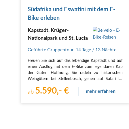
Südafrika und Eswatini mit dem E-
Bike erleben
Kapstadt, Krüger-
Nationalpark und St. Lucia
Geführte Gruppentour
,
14 Tage
/ 13 Nächte
Freuen Sie sich auf das lebendige Kapstadt und auf
einen Ausflug mit dem E-Bike zum legendären Kap
der Guten Hoffnung. Sie radeln zu historischen
Weingütern bei Stellenbosch, gehen auf Safari im
Krüger-Nationalpark, besuchen exotische Märkte in
5.590,- €
Eswatini und übernachten komfortabel in einer…
ab
mehr erfahren