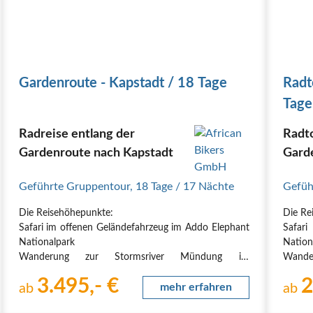
Gardenroute - Kapstadt / 18 Tage
Radt
Tage
Radreise entlang der
Radto
Gardenroute nach Kapstadt
Gard
Geführte Gruppentour
,
18 Tage
/ 17 Nächte
Gefüh
Die Reisehöhepunkte:
Die Re
Safari im offenen Geländefahrzeug im Addo Elephant
Safar
Nationalpark
Nation
Wanderung zur Stormsriver Mündung im
Wand
Tsitsikamma Nationalpark
Tsitsi
3.495,- €
2
Radtour durch den Regenwald im Bloukranstal
ab
mehr erfahren
Radtou
ab
Baden im Indischen Ozean am menschenleeren
Baden