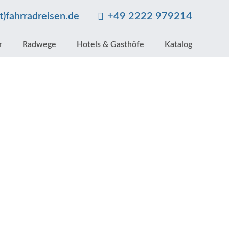
at)fahrradreisen.de
+49 2222 979214
r
Radwege
Hotels & Gasthöfe
Katalog