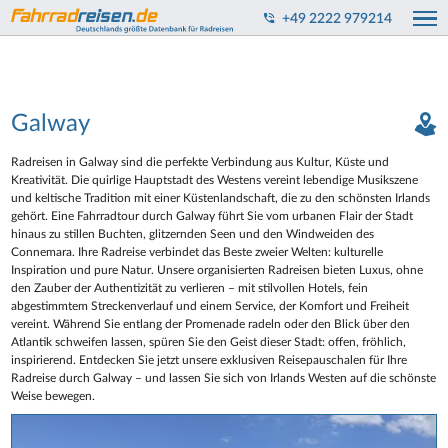
+49 2222 979214
Galway
Radreisen in Galway sind die perfekte Verbindung aus Kultur, Küste und
Kreativität. Die quirlige Hauptstadt des Westens vereint lebendige Musikszene
und keltische Tradition mit einer Küstenlandschaft, die zu den schönsten Irlands
gehört. Eine Fahrradtour durch Galway führt Sie vom urbanen Flair der Stadt
hinaus zu stillen Buchten, glitzernden Seen und den Windweiden des
Connemara. Ihre Radreise verbindet das Beste zweier Welten: kulturelle
Inspiration und pure Natur. Unsere organisierten Radreisen bieten Luxus, ohne
den Zauber der Authentizität zu verlieren – mit stilvollen Hotels, fein
abgestimmtem Streckenverlauf und einem Service, der Komfort und Freiheit
vereint. Während Sie entlang der Promenade radeln oder den Blick über den
Atlantik schweifen lassen, spüren Sie den Geist dieser Stadt: offen, fröhlich,
inspirierend. Entdecken Sie jetzt unsere exklusiven Reisepauschalen für Ihre
Radreise durch Galway – und lassen Sie sich von Irlands Westen auf die schönste
Weise bewegen.