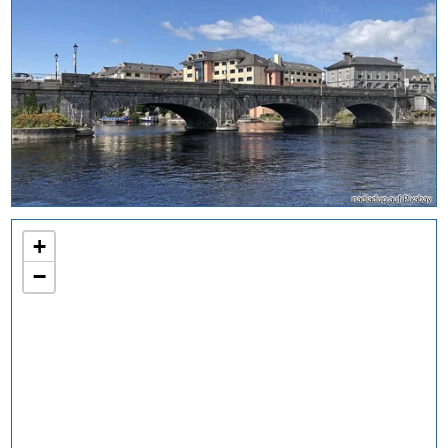
nadiadup auf Pixabay
+
−