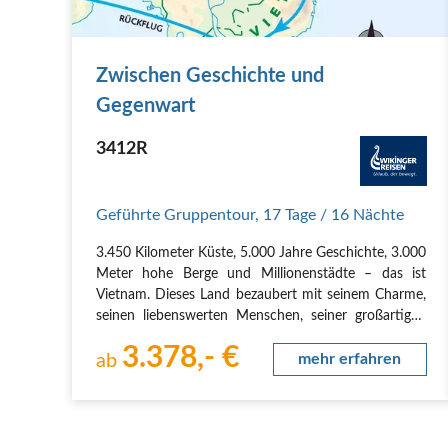
Zwischen Geschichte und
Gegenwart
3412R
Geführte Gruppentour
,
17 Tage
/ 16 Nächte
3.450 Kilometer Küste, 5.000 Jahre Geschichte, 3.000
Meter hohe Berge und Millionenstädte – das ist
Vietnam. Dieses Land bezaubert mit seinem Charme,
seinen liebenswerten Menschen, seiner großartigen
Landschaft und seiner hervorragenden Küche. Freue
3.378,- €
dich auf schöne Radtouren im Mekong-Delta,…
ab
mehr erfahren