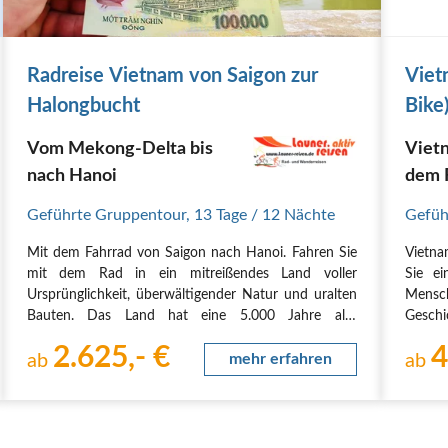
Radreise Vietnam von Saigon zur
Viet
Halongbucht
Bike
Meko
Vom Mekong-Delta bis
Viet
nach Hanoi
dem F
Südos
Geführte Gruppentour
,
13 Tage
/ 12 Nächte
Gefüh
Sinn
Mit dem Fahrrad von Saigon nach Hanoi. Fahren Sie
Vietna
erle
mit dem Rad in ein mitreißendes Land voller
Sie ei
Ursprünglichkeit, überwältigender Natur und uralten
Mensc
Bauten. Das Land hat eine 5.000 Jahre alte
Gesch
Geschichte pulsierende Großstädte und ländliche
Persp
2.625,- €
4
Gebiete, in denen die Zeit wohl stehlen geblieben ist.
ab
mehr erfahren
Wolken
ab
3.450…
Fuß du