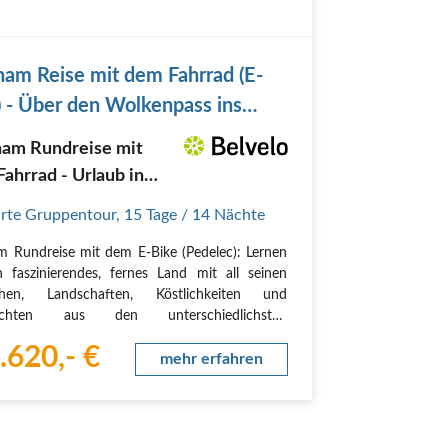
nam Reise mit dem Fahrrad (E-
) - Über den Wolkenpass ins
ng-Delta
nam Rundreise mit
ahrrad - Urlaub in
tasien mit allen
rte Gruppentour
,
15 Tage
/ 14 Nächte
en und dem E-Bike
m Rundreise mit dem E-Bike (Pedelec): Lernen
ben
n faszinierendes, fernes Land mit all seinen
hen, Landschaften, Köstlichkeiten und
ichten aus den unterschiedlichsten
ektiven kennen: mit dem E-Bike auf dem
.620,- €
pass, auf der Rikscha durch Chinatown, zu
mehr erfahren
rch archaisch…