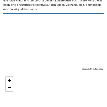
lebendige Kultur und Geschichte dieser faszinierenden Stadt. Diese Reise bietet
Ihnen eine einzigartige Perspektive auf den Süden Vietnams, die Sie auf keinem
anderen Weg erleben können.
Chans2011 auf pixabay
+
−