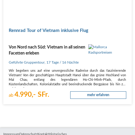
Rennrad Tour of Vietnam inklusive Flug
Von Nord nach Süd: Vietnam in all seinen
Facetten erleben
Geführte Gruppentour
,
17 Tage
/ 16 Nächte
Wir begeben uns auf eine unvergessliche Radreise durch das faszinierende
Vietnam! Von der geschäftigen Hauptstadt Hanoi über das grüne Hochland von
Mai Chau, entlang des legendären Ho-Chi-Minh-Pfads, durch
Küstenlandschaften, Kolonialstädte und beeindruckende Bergpässe bis hin zur
pulsierenden…
4.990,- SFr.
ab
mehr erfahren
Impressum
Datenschutz
Kontakt
Historisches