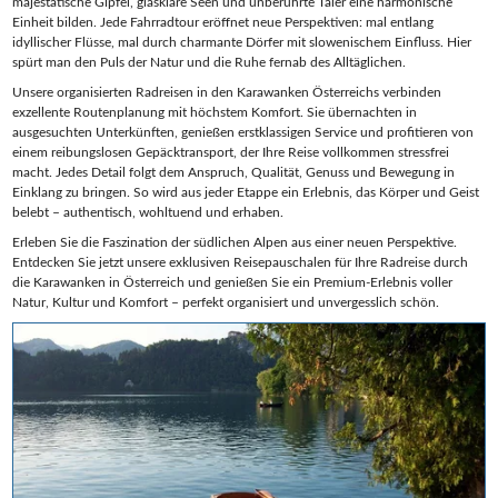
majestätische Gipfel, glasklare Seen und unberührte Täler eine harmonische
Einheit bilden. Jede Fahrradtour eröffnet neue Perspektiven: mal entlang
idyllischer Flüsse, mal durch charmante Dörfer mit slowenischem Einfluss. Hier
spürt man den Puls der Natur und die Ruhe fernab des Alltäglichen.
Unsere organisierten Radreisen in den Karawanken Österreichs verbinden
exzellente Routenplanung mit höchstem Komfort. Sie übernachten in
ausgesuchten Unterkünften, genießen erstklassigen Service und profitieren von
einem reibungslosen Gepäcktransport, der Ihre Reise vollkommen stressfrei
macht. Jedes Detail folgt dem Anspruch, Qualität, Genuss und Bewegung in
Einklang zu bringen. So wird aus jeder Etappe ein Erlebnis, das Körper und Geist
belebt – authentisch, wohltuend und erhaben.
Erleben Sie die Faszination der südlichen Alpen aus einer neuen Perspektive.
Entdecken Sie jetzt unsere exklusiven Reisepauschalen für Ihre Radreise durch
die Karawanken in Österreich und genießen Sie ein Premium-Erlebnis voller
Natur, Kultur und Komfort – perfekt organisiert und unvergesslich schön.