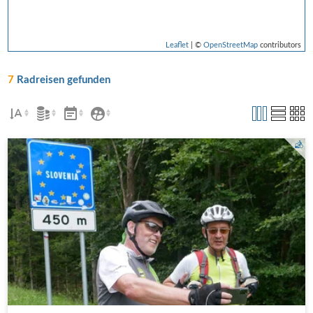
Leaflet
| ©
OpenStreetMap
contributors
7
Radreisen gefunden