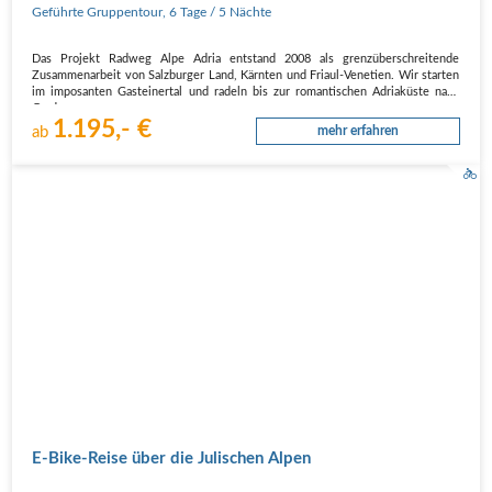
Geführte Gruppentour
,
6 Tage
/ 5 Nächte
Das Projekt Radweg Alpe Adria entstand 2008 als grenzüberschreitende
Zusammenarbeit von Salzburger Land, Kärnten und Friaul-Venetien. Wir starten
im imposanten Gasteinertal und radeln bis zur romantischen Adriaküste nach
Grado.
1.195,- €
Mehrere konträre Landschaftsbilder bestimmen diesen beliebten Radweg:…
ab
mehr erfahren
E-Bike-Reise über die Julischen Alpen