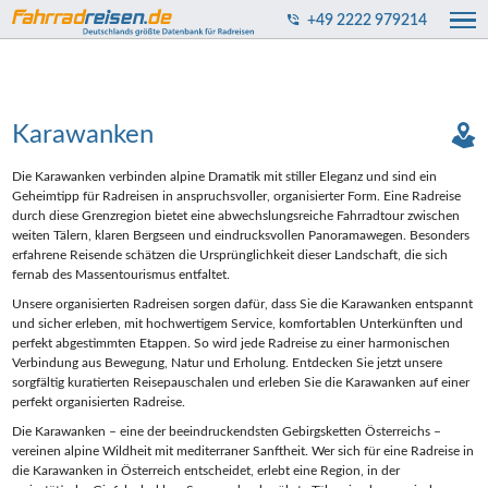
+49 2222 979214
Karawanken
Die Karawanken verbinden alpine Dramatik mit stiller Eleganz und sind ein
Geheimtipp für Radreisen in anspruchsvoller, organisierter Form. Eine Radreise
durch diese Grenzregion bietet eine abwechslungsreiche Fahrradtour zwischen
weiten Tälern, klaren Bergseen und eindrucksvollen Panoramawegen. Besonders
erfahrene Reisende schätzen die Ursprünglichkeit dieser Landschaft, die sich
fernab des Massentourismus entfaltet.
Unsere organisierten Radreisen sorgen dafür, dass Sie die Karawanken entspannt
und sicher erleben, mit hochwertigem Service, komfortablen Unterkünften und
perfekt abgestimmten Etappen. So wird jede Radreise zu einer harmonischen
Verbindung aus Bewegung, Natur und Erholung. Entdecken Sie jetzt unsere
sorgfältig kuratierten Reisepauschalen und erleben Sie die Karawanken auf einer
perfekt organisierten Radreise.
Die Karawanken – eine der beeindruckendsten Gebirgsketten Österreichs –
vereinen alpine Wildheit mit mediterraner Sanftheit. Wer sich für eine Radreise in
die Karawanken in Österreich entscheidet, erlebt eine Region, in der