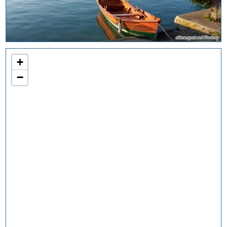
olleaugust auf Pixabay
+
−