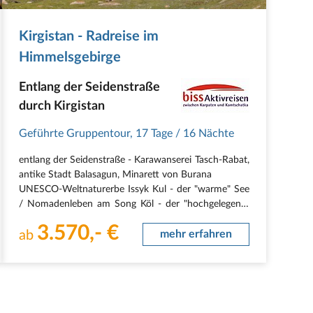
Kirgistan - Radreise im
Himmelsgebirge
Entlang der Seidenstraße
durch Kirgistan
Geführte Gruppentour
,
17 Tage
/ 16 Nächte
entlang der Seidenstraße - Karawanserei Tasch-Rabat,
antike Stadt Balasagun, Minarett von Burana
UNESCO-Weltnaturerbe Issyk Kul - der "warme" See
/ Nomadenleben am Song Köl - der "hochgelegene"
See
3.570,- €
Besichtigung einer Filzmanufaktur, Petroglyhen ín
ab
mehr erfahren
Tscholpon Ata, Tamerlans Steine.…
9 Radfahrtage quer…