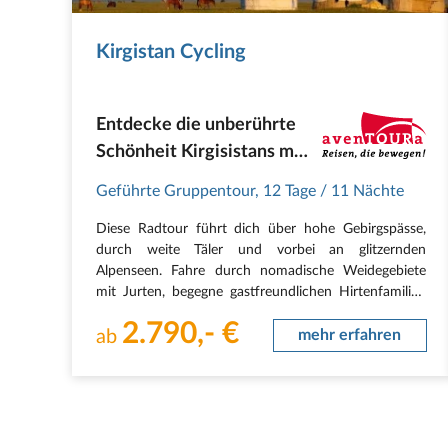
Kirgistan Cycling
Entdecke die unberührte
Schönheit Kirgisistans mit
dem Fahrrad
Geführte Gruppentour
,
12 Tage
/ 11 Nächte
Diese Radtour führt dich über hohe Gebirgspässe,
durch weite Täler und vorbei an glitzernden
Alpenseen. Fahre durch nomadische Weidegebiete
mit Jurten, begegne gastfreundlichen Hirtenfamilien
und genieße atemberaubende Ausblicke auf
2.790,- €
schneebedeckte Gipfel.
ab
mehr erfahren
Reiseverlauf
1. Tag Bischkek
Ankunft am…