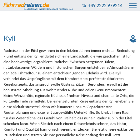
+49 2222 979214
Kyll
Radreisen in der Eifel gewinnen in den letzten Jahren immer mehr an Bedeutung
– und entlang der Kyll entfaltet sich eine Landschaft, die wie geschaffen ist für
eine hochwertige, organisierte Radreise. Zwischen sattgrünen Tälern,
naturbelassenen Wäldern und historischen Burgen entsteht eine Atmosphäre, in
der jede Fahrradtour zu einem entschleunigenden Erlebnis wird. Die Kyll
verbindet das Ursprüngliche mit dem Komfort eines perfekt strukturierten
Reisekonzepts, das anspruchsvolle Gäste schätzen. Besonders reizvoll ist die
behutsame Mischung aus wohltuender Ruhe und edlen Genussmomenten:
kleine Winzerhöfe, regionale Küche auf hohem Niveau und charmante Orte, die
kulturelle Tiefe vermitteln. Bei einer geführten Reise entlang der Kyll erleben Sie
diese Vielfalt stressfrei, denn wir kümmern uns um Gepäcktransfer,
Routenplanung und exzellent ausgewählte Unterkünfte. So bleibt Ihnen Raum
für das Wesentliche: das Gefühl von Freiheit, das nur ein Radurlaub in der Eifel
schenken kann. Wenn Sie sich nach einem Reiseerlebnis sehnen, das Natur,
Komfort und Qualität harmonisch vereint, entdecken Sie jetzt unsere exklusiven
Pauschalen und starten Sie Ihre persönliche Reise entlang der Kyll. Jetzt