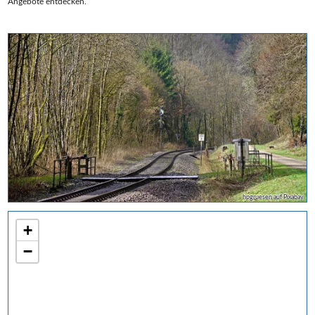
Angebote entdecken.
hpgruesen auf Pixabay
+
−