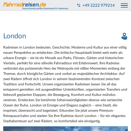
+49 2222 979214
London
Radreisen in London bedeuten, Geschichte, Moderne und Kultur aus einer völlig
neuen Perspektive zu entdecken. Die britische Hauptstadt bietet weit mehr als
urbane Energie – sie ist ein Mosaik aus Parks, Flüssen, Gärten und historischen
Vierteln, perfekt für eine stilvolle Fahrradtour mit Erlebniswert. Ihre Radreise
verbindet das pulsierende Herz der Metropole mit stillen Momenten entlang der
Themse, durch königliche Gärten und vorbei an majestätischer Architektur. Auf
zwei Rädern öffnet sich London in seinem faszinierenden Kontrast zwischen
Tradition und Fortschritt. Unsere organisierten Radreisen lassen Sie all das
entspannt genießen: mit ausgewählten Unterkünften, organisierten Transfers und
liebevoll geplanten Etappen, die Bewegung, Komfort und Kultur mühelos
vereinen. Entdecken Sie berühmte Sehenswürdigkeiten ebenso wie versteckte
Oasen der Ruhe. London ist Energie und Eleganz zugleich – eine Stadt, die
inspiriert, überrascht und begeistert. Erkunden Sie jetzt unsere Premium-
Reisepauschalen und starten Sie Ihre Radreise durch London – für ein elegantes
Stadtabenteuer auf zwei Rädern, so komfortabel wie einzigartig.