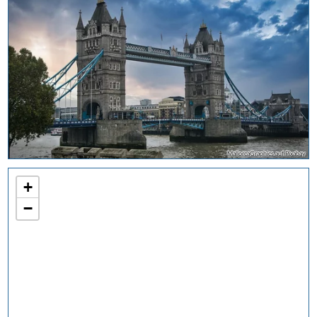
MallorcaGraphics auf Pixabay
+
−