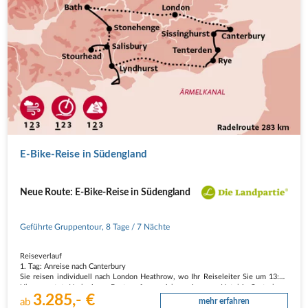
E-Bike-Reise in Südengland
Neue Route: E-Bike-Reise in Südengland
Geführte Gruppentour
,
8 Tage
/ 7 Nächte
Reiseverlauf
1. Tag: Anreise nach Canterbury
Sie reisen individuell nach London Heathrow, wo Ihr Reiseleiter Sie um 13:30
Uhr erwartet. Nach einem Bustransfer erreichen wir unser Hotel in Canterbury
3.285,- €
am späten Nachmittag.
ab
mehr erfahren
2. Tag: Canterbury und Sissinghurst | 67 km