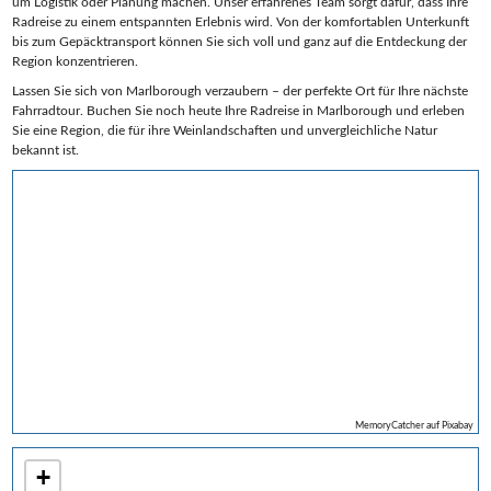
um Logistik oder Planung machen. Unser erfahrenes Team sorgt dafür, dass Ihre
Radreise zu einem entspannten Erlebnis wird. Von der komfortablen Unterkunft
bis zum Gepäcktransport können Sie sich voll und ganz auf die Entdeckung der
Region konzentrieren.
Lassen Sie sich von Marlborough verzaubern – der perfekte Ort für Ihre nächste
Fahrradtour. Buchen Sie noch heute Ihre Radreise in Marlborough und erleben
Sie eine Region, die für ihre Weinlandschaften und unvergleichliche Natur
bekannt ist.
MemoryCatcher auf Pixabay
+