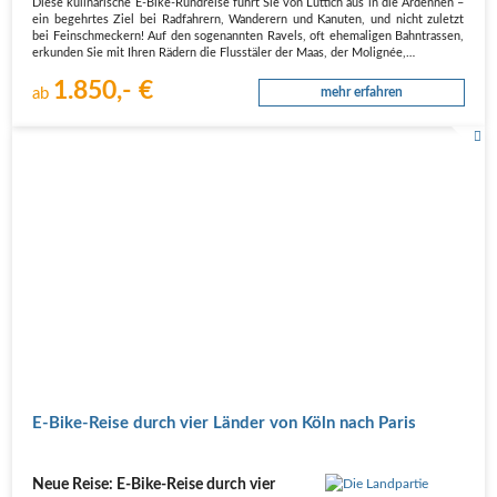
Diese kulinarische E-Bike-Rundreise führt Sie von Lüttich aus in die Ardennen –
ein begehrtes Ziel bei Radfahrern, Wanderern und Kanuten, und nicht zuletzt
bei Feinschmeckern! Auf den sogenannten Ravels, oft ehemaligen Bahntrassen,
erkunden Sie mit Ihren Rädern die Flusstäler der Maas, der Molignée,…
1.850,- €
ab
mehr erfahren
E-Bike-Reise durch vier Länder von Köln nach Paris
Neue Reise: E-Bike-Reise durch vier