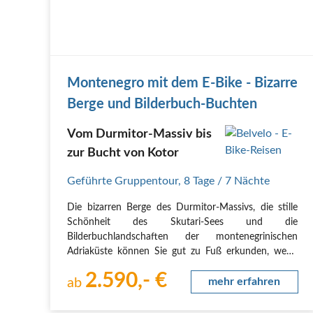
Montenegro mit dem E-Bike - Bizarre
Berge und Bilderbuch-Buchten
Vom Durmitor-Massiv bis
zur Bucht von Kotor
Geführte Gruppentour
,
8 Tage
/ 7 Nächte
Die bizarren Berge des Durmitor-Massivs, die stille
Schönheit des Skutari-Sees und die
Bilderbuchlandschaften der montenegrinischen
Adriaküste können Sie gut zu Fuß erkunden, wenn
Sie gut zu Fuß sind und mehrere Monate Zeit haben.
2.590,- €
Ebenso beeindruckend, aber wesentlich komfortabler
ab
mehr erfahren
und weniger…