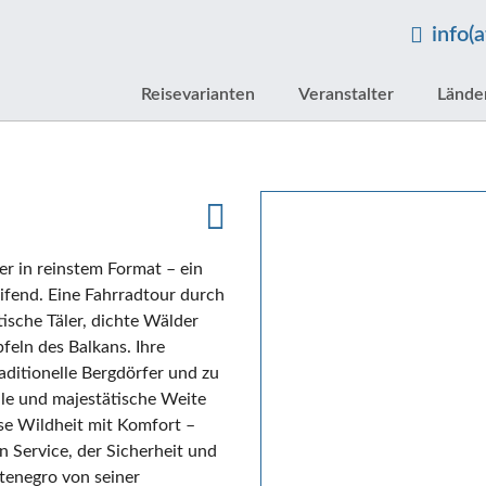
info(
Reisevarianten
Veranstalter
Lände
r in reinstem Format – ein
ifend. Eine Fahrradtour durch
sche Täler, dichte Wälder
feln des Balkans. Ihre
aditionelle Bergdörfer und zu
le und majestätische Weite
ese Wildheit mit Komfort –
n Service, der Sicherheit und
ntenegro von seiner