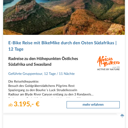
E-Bike Reise mit BikeMike durch den Osten Südafrikas |
12 Tage
Radreise zu den Höhepunkten Östliches
Südafrika und Swasiland
Geführte Gruppentour
,
12 Tage
/ 11 Nächte
Die Reisehöhepunkte:
Besuch des Goldgräberstädtchens Pilgrims Rest
Spaziergang zu den Bourke´s Luck Strudelkesseln
Radtour am Blyde River Canyon entlang zu den 3 Rondavels
Radtour von Gods Window zu den Lisbon Wasserfällen
3.195,- €
Mit offenem Geländewagen auf Big 5 Safari im Krüger Nationalpark
ab
mehr erfahren
Fuss-Safari mit…