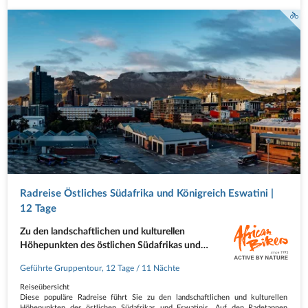
Radreise Östliches Südafrika und Königreich Eswatini |
12 Tage
Zu den landschaftlichen und kulturellen
Höhepunkten des östlichen Südafrikas und
Eswatinis
Geführte Gruppentour
,
12 Tage
/ 11 Nächte
Reiseübersicht
Diese populäre Radreise führt Sie zu den landschaftlichen und kulturellen
Höhepunkten des östlichen Südafrikas und Eswatinis. Auf den Radetappen