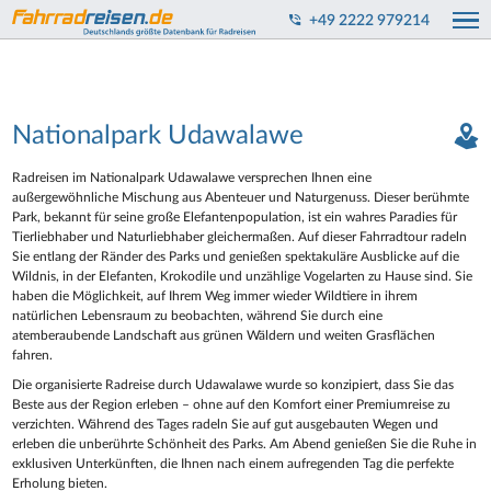
+49 2222 979214
Nationalpark Udawalawe
Radreisen im Nationalpark Udawalawe versprechen Ihnen eine
außergewöhnliche Mischung aus Abenteuer und Naturgenuss. Dieser berühmte
Park, bekannt für seine große Elefantenpopulation, ist ein wahres Paradies für
Tierliebhaber und Naturliebhaber gleichermaßen. Auf dieser Fahrradtour radeln
Sie entlang der Ränder des Parks und genießen spektakuläre Ausblicke auf die
Wildnis, in der Elefanten, Krokodile und unzählige Vogelarten zu Hause sind. Sie
haben die Möglichkeit, auf Ihrem Weg immer wieder Wildtiere in ihrem
natürlichen Lebensraum zu beobachten, während Sie durch eine
atemberaubende Landschaft aus grünen Wäldern und weiten Grasflächen
fahren.
Die organisierte Radreise durch Udawalawe wurde so konzipiert, dass Sie das
Beste aus der Region erleben – ohne auf den Komfort einer Premiumreise zu
verzichten. Während des Tages radeln Sie auf gut ausgebauten Wegen und
erleben die unberührte Schönheit des Parks. Am Abend genießen Sie die Ruhe in
exklusiven Unterkünften, die Ihnen nach einem aufregenden Tag die perfekte
Erholung bieten.