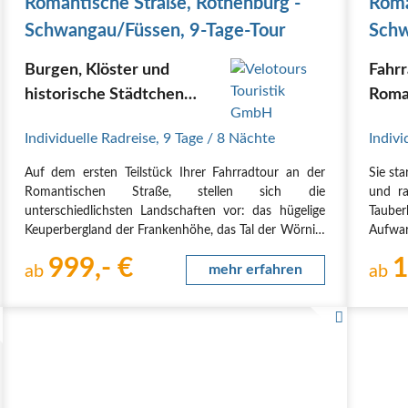
Romantische Straße, Rothenburg -
Roma
Schwangau/Füssen, 9-Tage-Tour
Schw
Burgen, Klöster und
Fahrr
historische Städtchen
Roman
begleiten Ihren Radurlaub
Individuelle Radreise
,
9 Tage
/ 8 Nächte
Indivi
an der Romantischen
Straße...
Auf dem ersten Teilstück Ihrer Fahrradtour an der
Sie st
Romantischen Straße, stellen sich die
und ra
unterschiedlichsten Landschaften vor: das hügelige
Taube
Keuperbergland der Frankenhöhe, das Tal der Wörnitz
Aufwar
mit seinen saftig-grünen Wiesen und der kreisrunde
die h
999,- €
1
Krater des Nördlinger Ries. Der Lech begleitet Sie ab
ab
mehr erfahren
Rieme
ab
der…
Städt