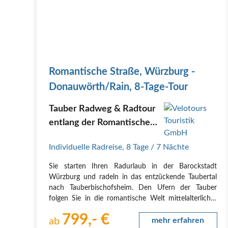
Romantische Straße, Würzburg -
Donauwörth/Rain, 8-Tage-Tour
Tauber Radweg & Radtour
entlang der Romantischen
Straße...
Individuelle Radreise
,
8 Tage
/ 7 Nächte
Sie starten Ihren Radurlaub in der Barockstadt
Würzburg und radeln in das entzückende Taubertal
nach Tauberbischofsheim. Den Ufern der Tauber
folgen Sie in die romantische Welt mittelalterlicher
Städte. Den krönenden Abschluss bildet das reizende
799,- €
Städtchen Rothenburg ob der Tauber. Ab der
ab
mehr erfahren