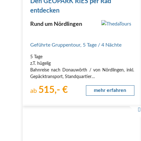
Den GEOPARK RIES per Rad
entdecken
Rund um Nördlingen
Geführte Gruppentour
,
5 Tage
/ 4 Nächte
5 Tage
z.T. hügelig
Bahnreise nach Donauwörth / von Nördlingen, inkl.
Gepäcktransport, Standquartier
Geopark Ries: Europas riesiger Meteoritenkrater
515,- €
Der UNESCO Global Geopark Ries ist Zeuge eines
ab
mehr erfahren
einschlagenden Ereignisses: Vor 15 Millionen Jahren
traf hier ein Asteroid auf die Erde und schlug einen…