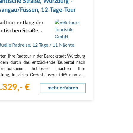
ntische Straße, Würzburg -
angau/Füssen, 12-Tage-Tour
adtour entlang der
tischen Straße...
duelle Radreise
,
12 Tage
/ 11 Nächte
arten Ihre Radtour in der Barockstadt Würzburg
deln durch das entzückende Taubertal nach
rbischofsheim. Schlösser machen Ihre
tung, in vielen Gotteshäusern trifft man auf
olzgeschnitzten Kunstwerke von Tilmann
.329,- €
nschneider, bevor Sie in das reizende
mehr erfahren
chen…