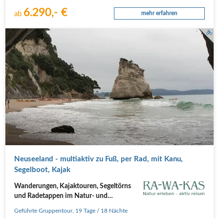
6.290,- €
ab
mehr erfahren
Neuseeland - multiaktiv zu Fuß, per Rad, mit Kanu,
Segelboot, Kajak
Wanderungen, Kajaktouren, Segeltörns
und Radetappen im Natur- und
Outdoorparadies!
Geführte Gruppentour
,
19 Tage
/ 18 Nächte