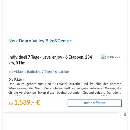
Neu! Douro Valley Bike&Genuss
individuell 7 Tage - Level enjoy - 6 Etappen, 234
km, 0 Hm
Individuelle Radreise
,
7 Tage
/ 6 Nächte
Die Fakten
Der Douro gehört zum UNESCO-Weltkulturerbe und ist eine der ältesten
Weinregionen der Welt. Die Route verläuft auf ruhigen, autofreien Wegen, die
dir die versteckten Ecken dieser beeindruckenden Gegend zeigen. Du radelst
durch kleine, historische Dörfer und genießt atemberaubende Ausblicke…
1.539,- €
ab
mehr erfahren