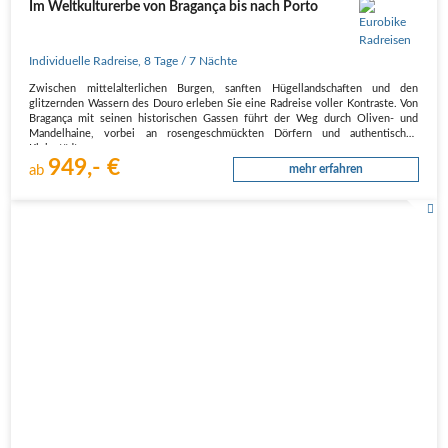
Im Weltkulturerbe von Bragança bis nach Porto
Individuelle Radreise
,
8 Tage
/ 7 Nächte
Zwischen mittelalterlichen Burgen, sanften Hügellandschaften und den
glitzernden Wassern des Douro erleben Sie eine Radreise voller Kontraste. Von
Bragança mit seinen historischen Gassen führt der Weg durch Oliven- und
Mandelhaine, vorbei an rosengeschmückten Dörfern und authentischen
Kleinstädten.…
949,- €
ab
mehr erfahren