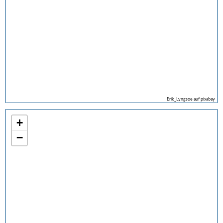
Erik_Lyngsoe auf pixabay
+
−