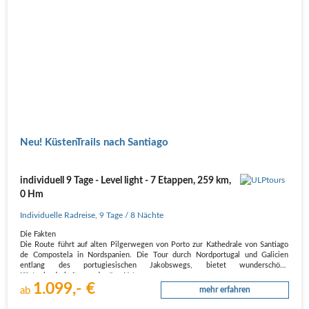
Neu! KüstenTrails nach Santiago
individuell 9 Tage - Level light - 7 Etappen, 259 km,
0 Hm
Individuelle Radreise
,
9 Tage
/ 8 Nächte
Die Fakten
Die Route führt auf alten Pilgerwegen von Porto zur Kathedrale von Santiago
de Compostela in Nordspanien. Die Tour durch Nordportugal und Galicien
entlang des portugiesischen Jakobswegs, bietet wunderschöne
Küstenlandschaften und grüne Natur.
1.099,- €
Die Anforderungen
ab
mehr erfahren
Du fährst regelmäßig Fahrrad,…