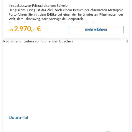
Ihre Jakobsweg-Fahrradreise von Belvelo
Der (Jakobs-) Weg ist das Ziel: Nach einem Besuch der charmanten Metropole
Porto fahren Sie mit dem E-Bike auf einer der berühmtesten Pilgerrouten der
Welt, dem Jakobsweg, nach Santiago de Compostela.
Genießen Sie die einzigartige Landschaft und stärken Sie sich…
2.970,- €
ab
mehr erfahren
Radfahrer umgeben von blühenden Büschen
Douro-Tal