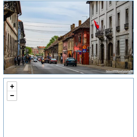
fotos1992 auf pixabay
+
−