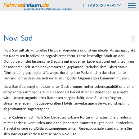
+49 2222 979214
Novi Sad
Novi Sad gilt als kulturelles Herz der Vojvodina und ist ein idealer Ausgangspunkt
für Radreisen in stilvoller, organisierter Form. Diese lebendige Stadt an der
Donau verbindet historische Eleganz mit moderner Lebensart und entfaltet ihren
besonderen Reiz auf einer komfortabel geplanten Radreise. Ihre Fahrradtour
führt entlang gepflegter Uferwege, durch grüne Parks und in das charmante
Umland, ohne dass Sie sich um Planung oder Organisation kümmern müssen.
Novi Sad überzeugt mit exzellenter Gastronomie, hoher Lebensqualität und einer
entspannten Atmosphäre, die besonders bei erfahrenen Reisenden geschätzt
wird. Unsere organisierten Radreisen sorgen dafür, dass Sie diese Region
stressfrei erleben, mit ausgewählten Hotels, zuverlässigem Service und optimal
abgestimmten Tagesetappen.
Eine Radreise nach Novi Sad bedeutet, urbane Kultur und naturnahe Erholung
miteinander zu verbinden und dabei höchsten Komfort zu genießen. Entdecken
Sie jetzt unsere sorgfältig zusammengestellten Reisepauschalen und sichern Sie
sich Ihre organisierte Radreise nach Novi Sad.