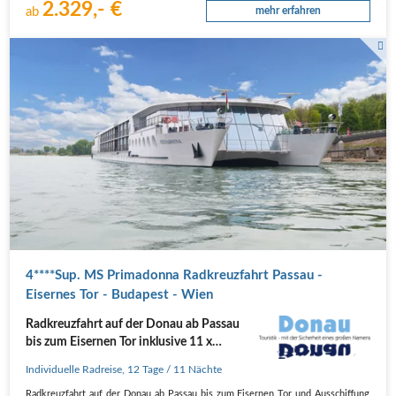
2.329,- €
ab
mehr erfahren
MS Primadonna in voller Fahrt auf der Donau
4****Sup. MS Primadonna Radkreuzfahrt Passau -
Eisernes Tor - Budapest - Wien
Radkreuzfahrt auf der Donau ab Passau
bis zum Eisernen Tor inklusive 11 x
Vollpension
Individuelle Radreise
,
12 Tage
/ 11 Nächte
Radkreuzfahrt auf der Donau ab Passau bis zum Eisernen Tor und Ausschiffung