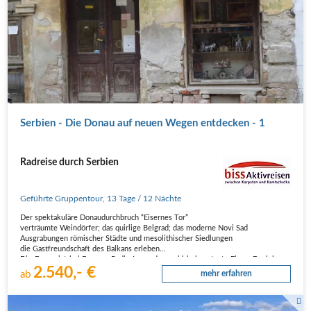
Serbien - Die Donau auf neuen Wegen entdecken - 1
Radreise durch Serbien
Geführte Gruppentour
,
13 Tage
/ 12 Nächte
Der spektakuläre Donaudurchbruch “Eisernes Tor”
verträumte Weindörfer; das quirlige Belgrad; das moderne Novi Sad
Ausgrabungen römischer Städte und mesolithischer Siedlungen
die Gastfreundschaft des Balkans erleben
Die Donau ist bei Europas RadlerInnen der wohl bekannteste Fluss. Doch kaum
2.540,- €
jemand kennt…
ab
mehr erfahren