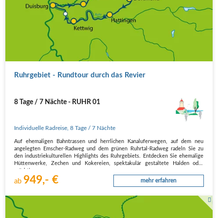
Ruhrgebiet - Rundtour durch das Revier
8 Tage / 7 Nächte - RUHR 01
Individuelle Radreise
,
8 Tage
/ 7 Nächte
Auf ehemaligen Bahntrassen und herrlichen Kanaluferwegen, auf dem neu
angelegten Emscher-Radweg und dem grünen Ruhrtal-Radweg radeln Sie zu
den industriekulturellen Highlights des Ruhrgebiets. Entdecken Sie ehemalige
Hüttenwerke, Zechen und Kokereien, spektakulär gestaltete Halden oder
prächtige…
949,- €
ab
mehr erfahren