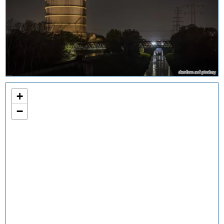
denfran auf pixabay
+
−