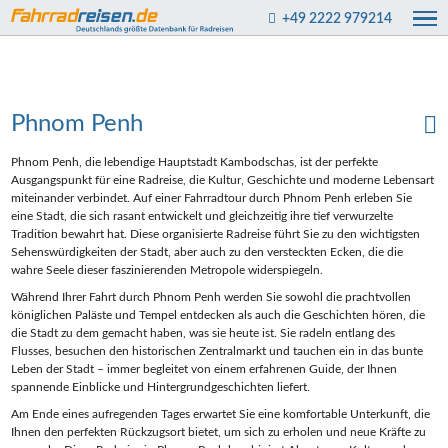
+49 2222 979214
Phnom Penh
Phnom Penh, die lebendige Hauptstadt Kambodschas, ist der perfekte
Ausgangspunkt für eine Radreise, die Kultur, Geschichte und moderne Lebensart
miteinander verbindet. Auf einer Fahrradtour durch Phnom Penh erleben Sie
eine Stadt, die sich rasant entwickelt und gleichzeitig ihre tief verwurzelte
Tradition bewahrt hat. Diese organisierte Radreise führt Sie zu den wichtigsten
Sehenswürdigkeiten der Stadt, aber auch zu den versteckten Ecken, die die
wahre Seele dieser faszinierenden Metropole widerspiegeln.
Während Ihrer Fahrt durch Phnom Penh werden Sie sowohl die prachtvollen
königlichen Paläste und Tempel entdecken als auch die Geschichten hören, die
die Stadt zu dem gemacht haben, was sie heute ist. Sie radeln entlang des
Flusses, besuchen den historischen Zentralmarkt und tauchen ein in das bunte
Leben der Stadt – immer begleitet von einem erfahrenen Guide, der Ihnen
spannende Einblicke und Hintergrundgeschichten liefert.
Am Ende eines aufregenden Tages erwartet Sie eine komfortable Unterkunft, die
Ihnen den perfekten Rückzugsort bietet, um sich zu erholen und neue Kräfte zu