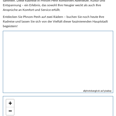
sammeln. Diese Radreise in Phnom Penh kombiniert Abenteuer, Kultur und
Entspannung – ein Erlebnis, das sowohl Ihre Neugier weckt als auch Ihre
Ansprüche an Komfort und Service erfüllt.
Entdecken Sie Phnom Penh auf zwei Rädern – buchen Sie noch heute Ihre
Radreise und lassen Sie sich von der Vielfalt dieser faszinierenden Hauptstadt
begeistern!
allphotobangkok auf pixabay
+
−