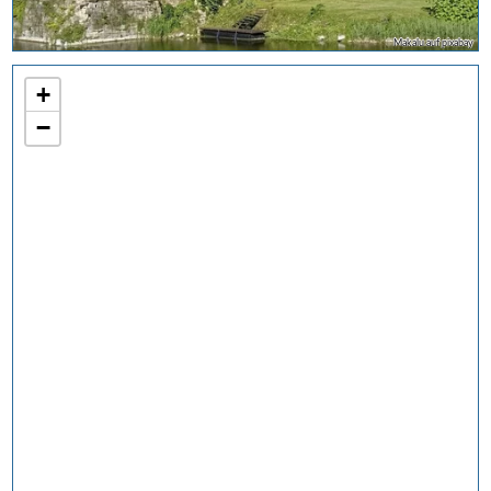
Makalu auf pixabay
+
−