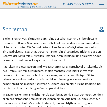
+49 2222 979214
Saaremaa
Stellen Sie sich vor, Sie radeln durch eine der schönsten und unberührtesten
Regionen Estlands: Saaremaa, die größte Insel des Landes, die für ihre idyllische
Natur, charmanten Dörfer und historischen Sehenswürdigkeiten bekannt ist.
Eine Radreise auf Saaremaa verspricht Ihnen ein einzigartiges Erlebnis, das den
Charme der Natur mit kulturellen Entdeckungen verbindet und gleichzeitig den
Luxus einer professionell organisierten Tour bietet.
Radreisen in dieser Region sind wie geschaffen für anspruchsvolle Reisende, die
das Beste aus ihrem Urlaub herausholen möchten. Auf Ihrer Fahrradtour
erkunden Sie das malerische Inselpanorama, vorbei an weitläufigen Stränden,
geheimen Wäldern und alten Windmühlen. Die ruhigen Straßen und das
gemäßigte Klima machen Saaremaa zu einem idealen Ziel für eine Radreise, bei
der Komfort und Erholung im Vordergrund stehen.
In Saaremaa können Sie nicht nur die atemberaubende Natur genießen, sondern
auch das historische Erbe der Insel kennenlernen. Auf Ihrer Tour besuchen Sie
das imposante Kaali Meteoritenkraterfeld, das von Mythen und Legenden