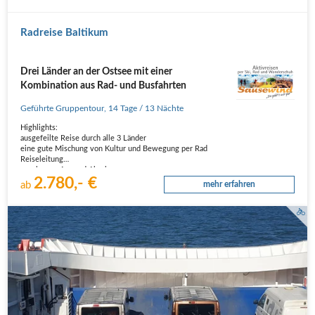
Radreise Baltikum
Drei Länder an der Ostsee mit einer
Kombination aus Rad- und Busfahrten
Geführte Gruppentour
,
14 Tage
/ 13 Nächte
Highlights:
ausgefeilte Reise durch alle 3 Länder
eine gute Mischung von Kultur und Bewegung per Rad
Reiseleitung
geruhsame An- und Abreise
2.780,- €
gute Hotels, kleine Gruppe
ab
mehr erfahren
Zeit für eigene Aktivitäten
Drei Länder an der Ostsee mit einer Kombination aus Rad- und Busfahrten
entdecken: Städte erkunden, Strand…