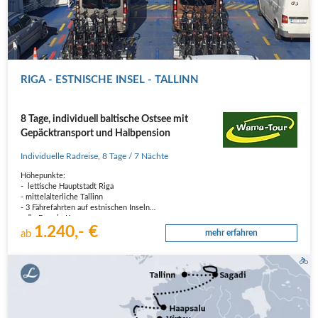
RIGA - ESTNISCHE INSEL - TALLINN
8 Tage, individuell baltische Ostsee mit
Gepäcktransport und Halbpension
Individuelle Radreise
,
8 Tage
/ 7 Nächte
Höhepunkte:
- lettische Hauptstadt Riga
- mittelalterliche Tallinn
- 3 Fährefahrten auf estnischen Inseln
- die Burg in Kuressaare
1.240,- €
- Kliff Panga
ab
mehr erfahren
Reiseverlauf
1. Tag: Anreise nach Riga.
Individuelle Anreise nach Riga. Unterbringung im Hotel. Gegen Abend haben
wir eine geführte Stadtbesichtigung geplant.…