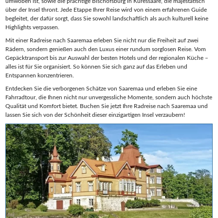
umwoben ist, sowie die prächtige Bischofsburg in Kuressaare, die majestätisch
über der Insel thront. Jede Etappe Ihrer Reise wird von einem erfahrenen Guide
begleitet, der dafür sorgt, dass Sie sowohl landschaftlich als auch kulturell keine
Highlights verpassen.
Mit einer Radreise nach Saaremaa erleben Sie nicht nur die Freiheit auf zwei
Rädern, sondern genießen auch den Luxus einer rundum sorglosen Reise. Vom
Gepäcktransport bis zur Auswahl der besten Hotels und der regionalen Küche –
alles ist für Sie organisiert. So können Sie sich ganz auf das Erleben und
Entspannen konzentrieren.
Entdecken Sie die verborgenen Schätze von Saaremaa und erleben Sie eine
Fahrradtour, die Ihnen nicht nur unvergessliche Momente, sondern auch höchste
Qualität und Komfort bietet. Buchen Sie jetzt Ihre Radreise nach Saaremaa und
lassen Sie sich von der Schönheit dieser einzigartigen Insel verzaubern!