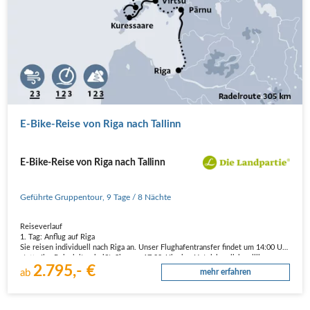
E-Bike-Reise von Riga nach Tallinn
E-Bike-Reise von Riga nach Tallinn
Geführte Gruppentour
,
9 Tage
/ 8 Nächte
Reiseverlauf
1. Tag: Anflug auf Riga
Sie reisen individuell nach Riga an. Unser Flughafentransfer findet um 14:00 Uhr
statt. Ihr Reiseleiter heißt Sie um 17:00 Uhr im Hotel herzlich willkommen.
2.795,- €
Anschließend bummeln wir gemeinsam durch die Stadt und lassen uns von der
ab
mehr erfahren
besonderen Atmosphäre verzaubern:…