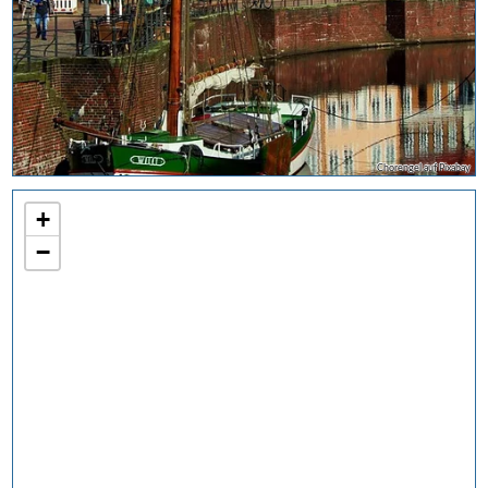
Chorengel auf Pixabay
+
−