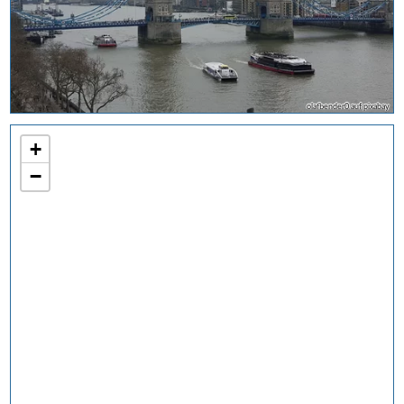
olafbender0 auf pixabay
+
−