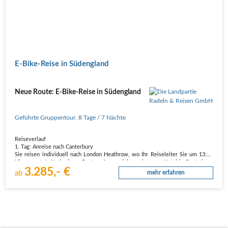
E-Bike-Reise in Südengland
Neue Route: E-Bike-Reise in Südengland
Geführte Gruppentour
,
8 Tage
/ 7 Nächte
Reiseverlauf
1. Tag: Anreise nach Canterbury
Sie reisen individuell nach London Heathrow, wo Ihr Reiseleiter Sie um 13:30
Uhr erwartet. Nach einem Bustransfer erreichen wir unser Hotel in Canterbury
3.285,- €
am späten Nachmittag.
ab
mehr erfahren
2. Tag: Canterbury und Sissinghurst | 67 km
Morgens besichtigen wir die Canterbury…