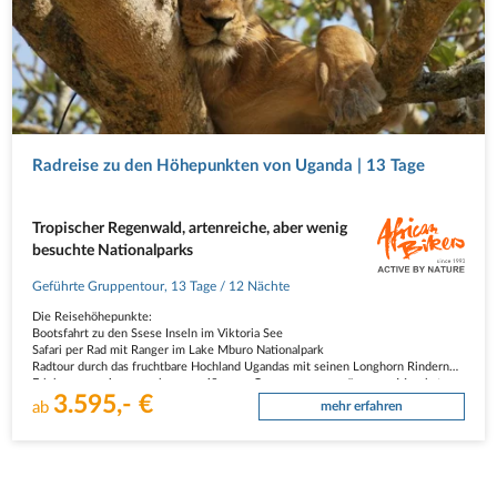
Radreise zu den Höhepunkten von Uganda | 13 Tage
Tropischer Regenwald, artenreiche, aber wenig
besuchte Nationalparks
Geführte Gruppentour
,
13 Tage
/ 12 Nächte
Die Reisehöhepunkte:
Bootsfahrt zu den Ssese Inseln im Viktoria See
Safari per Rad mit Ranger im Lake Mburo Nationalpark
Radtour durch das fruchtbare Hochland Ugandas mit seinen Longhorn Rindern
Erleben sie schwarzweiße Guerezas, grüne Meerkatzen,
3.595,- €
Rotschwanzmeerkatzen, rote Stummelaffen und…
ab
mehr erfahren