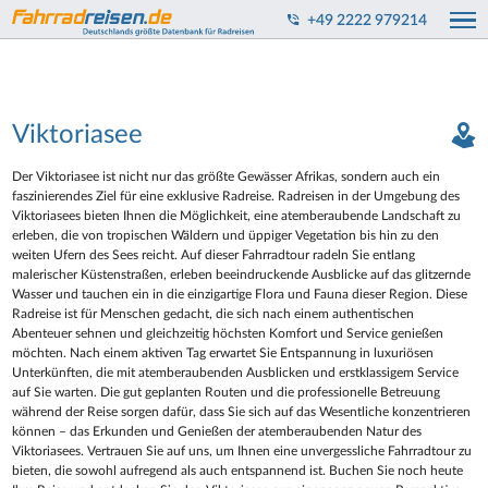
+49 2222 979214
Viktoriasee
Der Viktoriasee ist nicht nur das größte Gewässer Afrikas, sondern auch ein
faszinierendes Ziel für eine exklusive Radreise. Radreisen in der Umgebung des
Viktoriasees bieten Ihnen die Möglichkeit, eine atemberaubende Landschaft zu
erleben, die von tropischen Wäldern und üppiger Vegetation bis hin zu den
weiten Ufern des Sees reicht. Auf dieser Fahrradtour radeln Sie entlang
malerischer Küstenstraßen, erleben beeindruckende Ausblicke auf das glitzernde
Wasser und tauchen ein in die einzigartige Flora und Fauna dieser Region. Diese
Radreise ist für Menschen gedacht, die sich nach einem authentischen
Abenteuer sehnen und gleichzeitig höchsten Komfort und Service genießen
möchten. Nach einem aktiven Tag erwartet Sie Entspannung in luxuriösen
Unterkünften, die mit atemberaubenden Ausblicken und erstklassigem Service
auf Sie warten. Die gut geplanten Routen und die professionelle Betreuung
während der Reise sorgen dafür, dass Sie sich auf das Wesentliche konzentrieren
können – das Erkunden und Genießen der atemberaubenden Natur des
Viktoriasees. Vertrauen Sie auf uns, um Ihnen eine unvergessliche Fahrradtour zu
bieten, die sowohl aufregend als auch entspannend ist. Buchen Sie noch heute