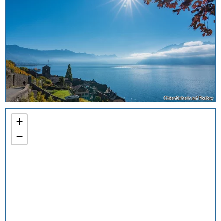
ChiemSeherin auf Pixabay
+
−