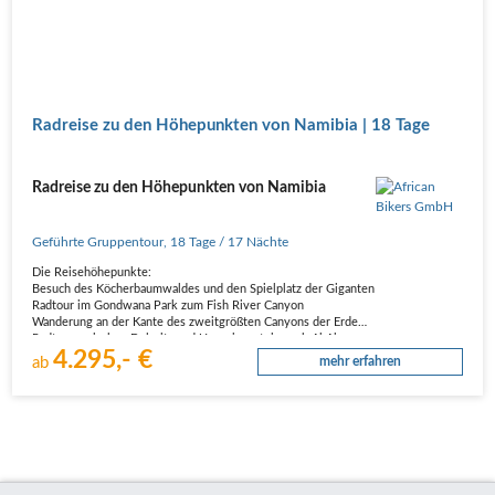
Radreise zu den Höhepunkten von Namibia | 18 Tage
Radreise zu den Höhepunkten von Namibia
Geführte Gruppentour
,
18 Tage
/ 17 Nächte
Die Reisehöhepunkte:
Besuch des Köcherbaumwaldes und den Spielplatz der Giganten
Radtour im Gondwana Park zum Fish River Canyon
Wanderung an der Kante des zweitgrößten Canyons der Erde
Radtour zwischen Dolerit- und Urgneisgestein nach Ai Ais
4.295,- €
Radtour vom Tsarishoogte Pass an den Rand der Namib Wüste
ab
mehr erfahren
Bei…