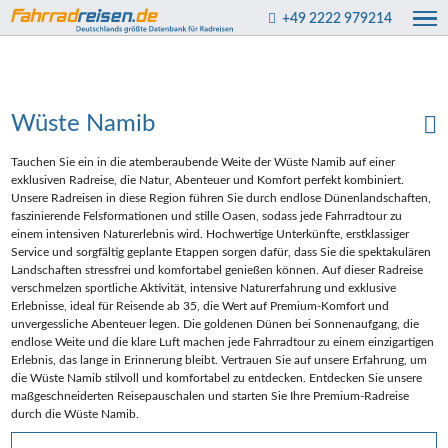
+49 2222 979214
Wüste Namib
Tauchen Sie ein in die atemberaubende Weite der Wüste Namib auf einer
exklusiven Radreise, die Natur, Abenteuer und Komfort perfekt kombiniert.
Unsere Radreisen in diese Region führen Sie durch endlose Dünenlandschaften,
faszinierende Felsformationen und stille Oasen, sodass jede Fahrradtour zu
einem intensiven Naturerlebnis wird. Hochwertige Unterkünfte, erstklassiger
Service und sorgfältig geplante Etappen sorgen dafür, dass Sie die spektakulären
Landschaften stressfrei und komfortabel genießen können. Auf dieser Radreise
verschmelzen sportliche Aktivität, intensive Naturerfahrung und exklusive
Erlebnisse, ideal für Reisende ab 35, die Wert auf Premium-Komfort und
unvergessliche Abenteuer legen. Die goldenen Dünen bei Sonnenaufgang, die
endlose Weite und die klare Luft machen jede Fahrradtour zu einem einzigartigen
Erlebnis, das lange in Erinnerung bleibt. Vertrauen Sie auf unsere Erfahrung, um
die Wüste Namib stilvoll und komfortabel zu entdecken. Entdecken Sie unsere
maßgeschneiderten Reisepauschalen und starten Sie Ihre Premium-Radreise
durch die Wüste Namib.