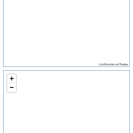
LionMountain auf Pixabay
+
−