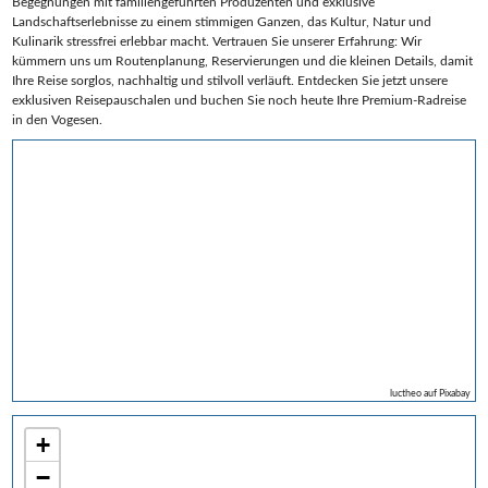
Begegnungen mit familiengeführten Produzenten und exklusive
Landschaftserlebnisse zu einem stimmigen Ganzen, das Kultur, Natur und
Kulinarik stressfrei erlebbar macht. Vertrauen Sie unserer Erfahrung: Wir
kümmern uns um Routenplanung, Reservierungen und die kleinen Details, damit
Ihre Reise sorglos, nachhaltig und stilvoll verläuft. Entdecken Sie jetzt unsere
exklusiven Reisepauschalen und buchen Sie noch heute Ihre Premium‑Radreise
in den Vogesen.
luctheo auf Pixabay
+
−