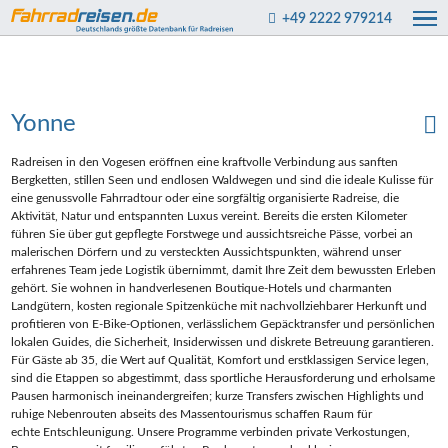
+49 2222 979214
Yonne
Radreisen in den Vogesen eröffnen eine kraftvolle Verbindung aus sanften
Bergketten, stillen Seen und endlosen Waldwegen und sind die ideale Kulisse für
eine genussvolle Fahrradtour oder eine sorgfältig organisierte Radreise, die
Aktivität, Natur und entspannten Luxus vereint. Bereits die ersten Kilometer
führen Sie über gut gepflegte Forstwege und aussichtsreiche Pässe, vorbei an
malerischen Dörfern und zu versteckten Aussichtspunkten, während unser
erfahrenes Team jede Logistik übernimmt, damit Ihre Zeit dem bewussten Erleben
gehört. Sie wohnen in handverlesenen Boutique‑Hotels und charmanten
Landgütern, kosten regionale Spitzenküche mit nachvollziehbarer Herkunft und
profitieren von E‑Bike‑Optionen, verlässlichem Gepäcktransfer und persönlichen
lokalen Guides, die Sicherheit, Insiderwissen und diskrete Betreuung garantieren.
Für Gäste ab 35, die Wert auf Qualität, Komfort und erstklassigen Service legen,
sind die Etappen so abgestimmt, dass sportliche Herausforderung und erholsame
Pausen harmonisch ineinandergreifen; kurze Transfers zwischen Highlights und
ruhige Nebenrouten abseits des Massentourismus schaffen Raum für
echte Entschleunigung. Unsere Programme verbinden private Verkostungen,