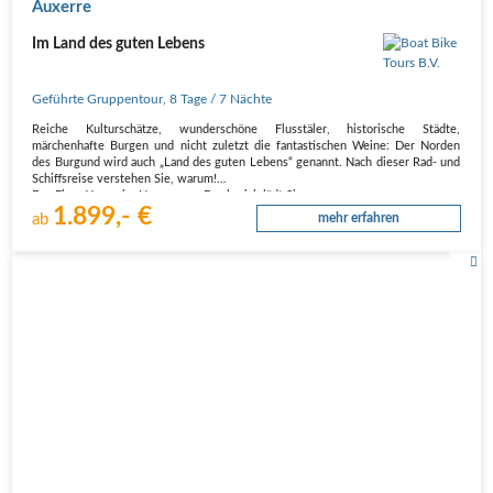
Auxerre
Im Land des guten Lebens
Geführte Gruppentour
,
8 Tage
/ 7 Nächte
Reiche Kulturschätze, wunderschöne Flusstäler, historische Städte,
märchenhafte Burgen und nicht zuletzt die fantastischen Weine: Der Norden
des Burgund wird auch „Land des guten Lebens“ genannt. Nach dieser Rad- und
Schiffsreise verstehen Sie, warum!
Der Fluss Yonne im Herzen von Frankreich lädt Sie…
1.899,- €
ab
mehr erfahren