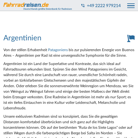
+49 2222 979214
Argentinien
Von der stillen Erhabenheit
Patagoniens
bis zur pulsierenden Energie von Buenos
Aires – Argentinien per Rad ist eine unvergessliche Symphonie für die Sinne.
Argentinien ist ein Land der Superlative und Kontraste, das sich ideal auf
Fahrradtouren erkunden lässt. Spüren Sie den Wind Patagoniens im Gesicht,
während Sie durch eine Landschaft von rauer, unendlicher Schönheit radeln,
vorbei an türkisfarbenen Gletscherseen und den majestätischen Gipfeln der
Anden. Oder erleben Sie die sonnenverwöhnte Weinregion um Mendoza, wo Sie
von Weingut zu Weingut fahren und einige der besten Malbecs der Welt direkt
beim Erzeuger verkosten. Eine Radreise in Argentinien ist mehr als nur Sport; es
ist ein tiefes Eintauchen in eine Kultur voller Leidenschaft, Melancholie und
Lebensfreude.
Unsere exklusiven Radreisen sind so konzipiert, dass Sie die gewaltigen
Distanzen komfortabel überbrücken und sich ganz auf die Highlights
konzentrieren können. Ob auf der berühmten "Ruta de los Siete Lagos" oder auf
stillen Wegen durch die farbenprächtigen Berge bei Salta im Norden – Sie