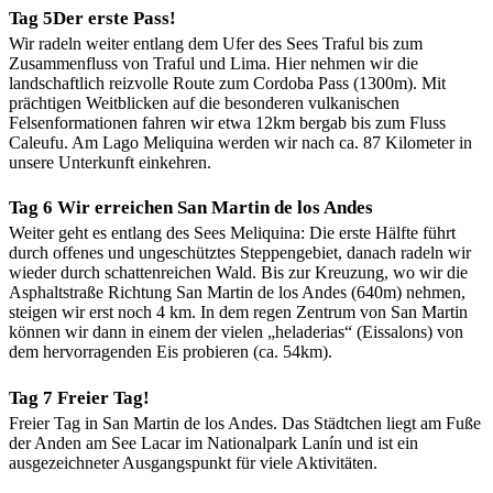
Tag 5Der erste Pass!
Wir radeln weiter entlang dem Ufer des Sees Traful bis zum
Zusammenfluss von Traful und Lima. Hier nehmen wir die
landschaftlich reizvolle Route zum Cordoba Pass (1300m). Mit
prächtigen Weitblicken auf die besonderen vulkanischen
Felsenformationen fahren wir etwa 12km bergab bis zum Fluss
Caleufu. Am Lago Meliquina werden wir nach ca. 87 Kilometer in
unsere Unterkunft einkehren.
Tag 6 Wir erreichen San Martin de los Andes
Weiter geht es entlang des Sees Meliquina: Die erste Hälfte führt
durch offenes und ungeschütztes Steppengebiet, danach radeln wir
wieder durch schattenreichen Wald. Bis zur Kreuzung, wo wir die
Asphaltstraße Richtung San Martin de los Andes (640m) nehmen,
steigen wir erst noch 4 km. In dem regen Zentrum von San Martin
können wir dann in einem der vielen „heladerias“ (Eissalons) von
dem hervorragenden Eis probieren (ca. 54km).
Tag 7 Freier Tag!
Freier Tag in San Martin de los Andes. Das Städtchen liegt am Fuße
der Anden am See Lacar im Nationalpark Lanín und ist ein
ausgezeichneter Ausgangspunkt für viele Aktivitäten.