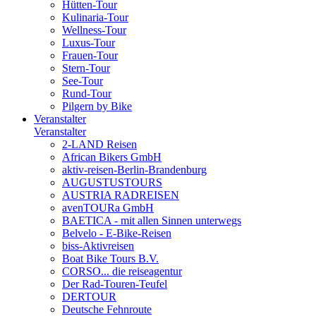
Hütten-Tour
Kulinaria-Tour
Wellness-Tour
Luxus-Tour
Frauen-Tour
Stern-Tour
See-Tour
Rund-Tour
Pilgern by Bike
Veranstalter
Veranstalter
2-LAND Reisen
African Bikers GmbH
aktiv-reisen-Berlin-Brandenburg
AUGUSTUSTOURS
AUSTRIA RADREISEN
avenTOURa GmbH
BAETICA - mit allen Sinnen unterwegs
Belvelo - E-Bike-Reisen
biss-Aktivreisen
Boat Bike Tours B.V.
CORSO... die reiseagentur
Der Rad-Touren-Teufel
DERTOUR
Deutsche Fehnroute