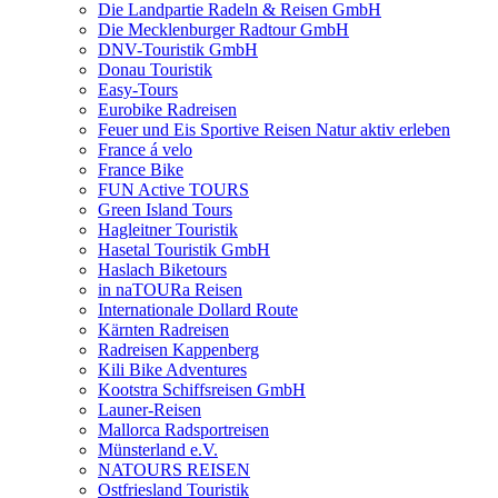
Die Landpartie Radeln & Reisen GmbH
Die Mecklenburger Radtour GmbH
DNV-Touristik GmbH
Donau Touristik
Easy-Tours
Eurobike Radreisen
Feuer und Eis Sportive Reisen Natur aktiv erleben
France á velo
France Bike
FUN Active TOURS
Green Island Tours
Hagleitner Touristik
Hasetal Touristik GmbH
Haslach Biketours
in naTOURa Reisen
Internationale Dollard Route
Kärnten Radreisen
Radreisen Kappenberg
Kili Bike Adventures
Kootstra Schiffsreisen GmbH
Launer-Reisen
Mallorca Radsportreisen
Münsterland e.V.
NATOURS REISEN
Ostfriesland Touristik