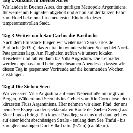
Tag 2 Ankunft in Buenos Aires
Wir landen in Buenos Aires, der quirligen Metropole Argentiniens.
Ihr werdet am Flughafen abgeholt und schon auf der kurzen Fahrt
zum Hotel bekommt Ihr einen ersten Eindruck dieser
temperamentvollen Stadt.
Tag 3 Weiter nach San Carlos die Bariloche
Nach dem Frühstück fliegen wir weiter nach San Carlos de
Bariloche (893m), das zentral im wunderschönen Seengebiet Nord-
Patagoniens liegt. Am Flughafen treffen wir unsere lokalen
Reiseleiter und fahren dann bis Villa Angostura. Die Leihräder
werden angepasst und beim gemeinsamen Abendessen lassen wir
diesen Tag in gespannter Vorfreude auf die kommenden Wochen
ausklingen.
Tag 4 Die Sieben Seen
Wir verlassen Villa Angostura auf einer Nebenstraße umringt von
Bergen, Wäldern und Seen bis ins Gebiet vom Rio Correntoso, dem
kürzesten Fluss Argentiniens. Hier nehmen wir einen Pfad, der uns
beim See Espejo zu der spektakulären Route der Sieben Seen (Los
Siete Lagos) bringt. Ein kurzer Pass liegt vor uns und dann geht es
auf einer leicht abschüssigen Straße - entlang dem See Traful - bis
zum gleichnamigen Dorf Villa Traful (975m) (ca. 60km).