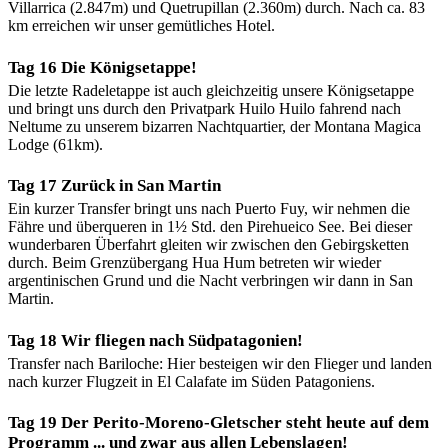
Villarrica (2.847m) und Quetrupillan (2.360m) durch. Nach ca. 83
km erreichen wir unser gemütliches Hotel.
Tag 16 Die Königsetappe!
Die letzte Radeletappe ist auch gleichzeitig unsere Königsetappe
und bringt uns durch den Privatpark Huilo Huilo fahrend nach
Neltume zu unserem bizarren Nachtquartier, der Montana Magica
Lodge (61km).
Tag 17 Zurück in San Martin
Ein kurzer Transfer bringt uns nach Puerto Fuy, wir nehmen die
Fähre und überqueren in 1½ Std. den Pirehueico See. Bei dieser
wunderbaren Überfahrt gleiten wir zwischen den Gebirgsketten
durch. Beim Grenzübergang Hua Hum betreten wir wieder
argentinischen Grund und die Nacht verbringen wir dann in San
Martin.
Tag 18 Wir fliegen nach Südpatagonien!
Transfer nach Bariloche: Hier besteigen wir den Flieger und landen
nach kurzer Flugzeit in El Calafate im Süden Patagoniens.
Tag 19 Der Perito-Moreno-Gletscher steht heute auf dem
Programm ... und zwar aus allen Lebenslagen!