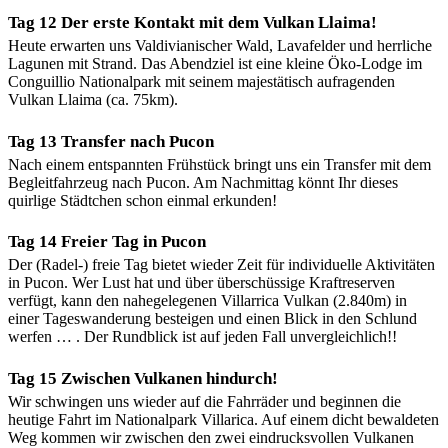
Tag 12 Der erste Kontakt mit dem Vulkan Llaima!
Heute erwarten uns Valdivianischer Wald, Lavafelder und herrliche
Lagunen mit Strand. Das Abendziel ist eine kleine Öko-Lodge im
Conguillio Nationalpark mit seinem majestätisch aufragenden
Vulkan Llaima (ca. 75km).
Tag 13 Transfer nach Pucon
Nach einem entspannten Frühstück bringt uns ein Transfer mit dem
Begleitfahrzeug nach Pucon. Am Nachmittag könnt Ihr dieses
quirlige Städtchen schon einmal erkunden!
Tag 14 Freier Tag in Pucon
Der (Radel-) freie Tag bietet wieder Zeit für individuelle Aktivitäten
in Pucon. Wer Lust hat und über überschüssige Kraftreserven
verfügt, kann den nahegelegenen Villarrica Vulkan (2.840m) in
einer Tageswanderung besteigen und einen Blick in den Schlund
werfen … . Der Rundblick ist auf jeden Fall unvergleichlich!!
Tag 15 Zwischen Vulkanen hindurch!
Wir schwingen uns wieder auf die Fahrräder und beginnen die
heutige Fahrt im Nationalpark Villarica. Auf einem dicht bewaldeten
Weg kommen wir zwischen den zwei eindrucksvollen Vulkanen