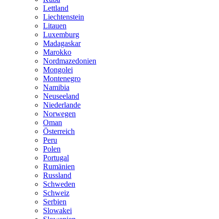
Lettland
Liechtenstein
Litauen
Luxemburg
Madagaskar
Marokko
Nordmazedonien
Mongolei
Montenegro
Namibia
Neuseeland
Niederlande
Norwegen
Oman
Österreich
Peru
Polen
Portugal
Rumänien
Russland
Schweden
Schweiz
Serbien
Slowakei