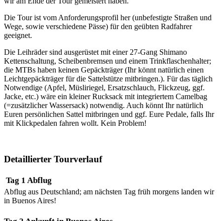
wir am Ende der Tour gemeistert haben.
Die Tour ist vom Anforderungsprofil her (unbefestigte Straßen und
Wege, sowie verschiedene Pässe) für den geübten Radfahrer
geeignet.
Die Leihräder sind ausgerüstet mit einer 27-Gang Shimano
Kettenschaltung, Scheibenbremsen und einem Trinkflaschenhalter;
die MTBs haben keinen Gepäckträger (Ihr könnt natürlich einen
Leichtgepäckträger für die Sattelstütze mitbringen.). Für das täglich
Notwendige (Apfel, Müsliriegel, Ersatzschlauch, Flickzeug, ggf.
Jacke, etc.) wäre ein kleiner Rucksack mit integriertem Camelbag
(=zusätzlicher Wassersack) notwendig. Auch könnt Ihr natürlich
Euren persönlichen Sattel mitbringen und ggf. Eure Pedale, falls Ihr
mit Klickpedalen fahren wollt. Kein Problem!
Detaillierter Tourverlauf
Tag 1 Abflug
Abflug aus Deutschland; am nächsten Tag früh morgens landen wir
in Buenos Aires!