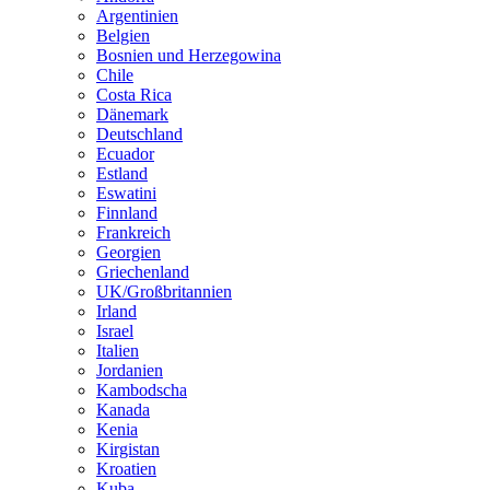
Argentinien
Belgien
Bosnien und Herzegowina
Chile
Costa Rica
Dänemark
Deutschland
Ecuador
Estland
Eswatini
Finnland
Frankreich
Georgien
Griechenland
UK/Großbritannien
Irland
Israel
Italien
Jordanien
Kambodscha
Kanada
Kenia
Kirgistan
Kroatien
Kuba