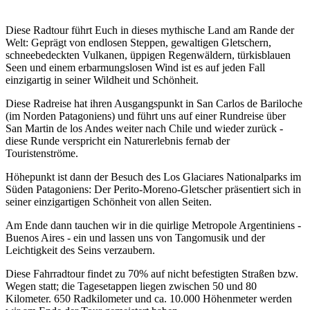
Diese Radtour führt Euch in dieses mythische Land am Rande der
Welt: Geprägt von endlosen Steppen, gewaltigen Gletschern,
schneebedeckten Vulkanen, üppigen Regenwäldern, türkisblauen
Seen und einem erbarmungslosen Wind ist es auf jeden Fall
einzigartig in seiner Wildheit und Schönheit.
Diese Radreise hat ihren Ausgangspunkt in San Carlos de Bariloche
(im Norden Patagoniens) und führt uns auf einer Rundreise über
San Martin de los Andes weiter nach Chile und wieder zurück -
diese Runde verspricht ein Naturerlebnis fernab der
Touristenströme.
Höhepunkt ist dann der Besuch des Los Glaciares Nationalparks im
Süden Patagoniens: Der Perito-Moreno-Gletscher präsentiert sich in
seiner einzigartigen Schönheit von allen Seiten.
Am Ende dann tauchen wir in die quirlige Metropole Argentiniens -
Buenos Aires - ein und lassen uns von Tangomusik und der
Leichtigkeit des Seins verzaubern.
Diese Fahrradtour findet zu 70% auf nicht befestigten Straßen bzw.
Wegen statt; die Tagesetappen liegen zwischen 50 und 80
Kilometer. 650 Radkilometer und ca. 10.000 Höhenmeter werden