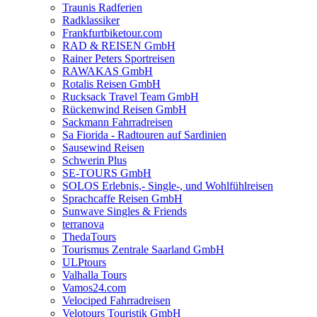
Traunis Radferien
Radklassiker
Frankfurtbiketour.com
RAD & REISEN GmbH
Rainer Peters Sportreisen
RAWAKAS GmbH
Rotalis Reisen GmbH
Rucksack Travel Team GmbH
Rückenwind Reisen GmbH
Sackmann Fahrradreisen
Sa Fiorida - Radtouren auf Sardinien
Sausewind Reisen
Schwerin Plus
SE-TOURS GmbH
SOLOS Erlebnis,- Single-, und Wohlfühlreisen
Sprachcaffe Reisen GmbH
Sunwave Singles & Friends
terranova
ThedaTours
Tourismus Zentrale Saarland GmbH
ULPtours
Valhalla Tours
Vamos24.com
Velociped Fahrradreisen
Velotours Touristik GmbH