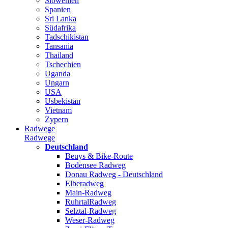
Slowenien
Spanien
Sri Lanka
Südafrika
Tadschikistan
Tansania
Thailand
Tschechien
Uganda
Ungarn
USA
Usbekistan
Vietnam
Zypern
Radwege
Radwege
Deutschland
Beuys & Bike-Route
Bodensee Radweg
Donau Radweg - Deutschland
Elberadweg
Main-Radweg
RuhrtalRadweg
Selztal-Radweg
Weser-Radweg