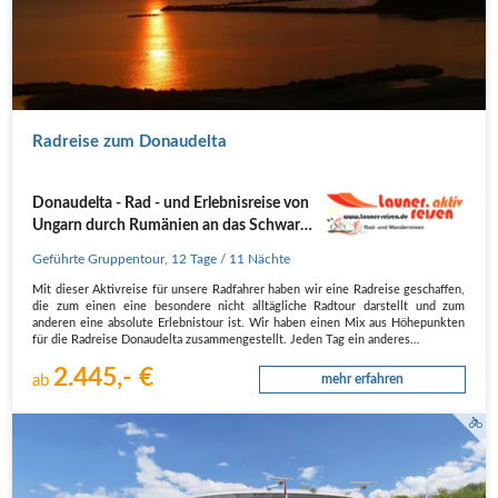
Radreise zum Donaudelta
Donaudelta - Rad - und Erlebnisreise von
Ungarn durch Rumänien an das Schwarze
Meer
Geführte Gruppentour
,
12 Tage
/ 11 Nächte
Mit dieser Aktivreise für unsere Radfahrer haben wir eine Radreise geschaffen,
die zum einen eine besondere nicht alltägliche Radtour darstellt und zum
anderen eine absolute Erlebnistour ist. Wir haben einen Mix aus Höhepunkten
für die Radreise Donaudelta zusammengestellt. Jeden Tag ein anderes…
2.445,- €
ab
mehr erfahren
MS Primadonna in voller Fahrt auf der Donau