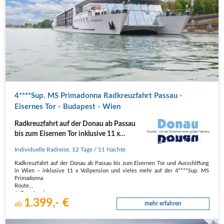
4****Sup. MS Primadonna Radkreuzfahrt Passau -
Eisernes Tor - Budapest - Wien
Radkreuzfahrt auf der Donau ab Passau
bis zum Eisernen Tor inklusive 11 x
Vollpension
Individuelle Radreise
,
12 Tage
/ 11 Nächte
Radkreuzfahrt auf der Donau ab Passau bis zum Eisernen Tor und Ausschiffung
in Wien – inklusive 11 x Vollpension und vieles mehr auf der 4****Sup. MS
Primadonna
Route
1. Tag, Anreise
1.399,- €
Individuelle Anreise nach Passau per Bahn oder PKW. Transfer vom Donau
ab
mehr erfahren
Touristik-Privatparkplatz bzw. Passau…
Ungarn_Siofok_Plattensee_Balaton