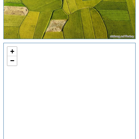
nbthang auf Pixabay
+
−