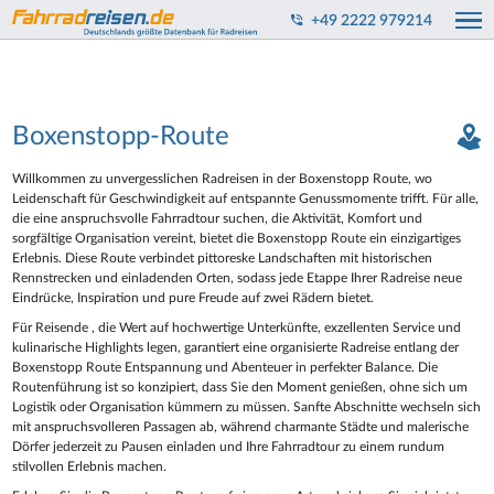
+49 2222 979214
Boxenstopp-Route
Willkommen zu unvergesslichen Radreisen in der Boxenstopp Route, wo
Leidenschaft für Geschwindigkeit auf entspannte Genussmomente trifft. Für alle,
die eine anspruchsvolle Fahrradtour suchen, die Aktivität, Komfort und
sorgfältige Organisation vereint, bietet die Boxenstopp Route ein einzigartiges
Erlebnis. Diese Route verbindet pittoreske Landschaften mit historischen
Rennstrecken und einladenden Orten, sodass jede Etappe Ihrer Radreise neue
Eindrücke, Inspiration und pure Freude auf zwei Rädern bietet.
Für Reisende , die Wert auf hochwertige Unterkünfte, exzellenten Service und
kulinarische Highlights legen, garantiert eine organisierte Radreise entlang der
Boxenstopp Route Entspannung und Abenteuer in perfekter Balance. Die
Routenführung ist so konzipiert, dass Sie den Moment genießen, ohne sich um
Logistik oder Organisation kümmern zu müssen. Sanfte Abschnitte wechseln sich
mit anspruchsvolleren Passagen ab, während charmante Städte und malerische
Dörfer jederzeit zu Pausen einladen und Ihre Fahrradtour zu einem rundum
stilvollen Erlebnis machen.