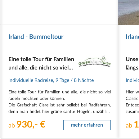
Irland - Bummeltour
Irla
Eine tolle Tour für Familien
Unser
und alle, die nicht so viel
längs
radeln möchten oder
Individuelle Radreise
,
9 Tage
/ 8 Nächte
Indivi
können
Eine tolle Tour für Familien und alle, die nicht so viel
Hier w
radeln möchten oder können.
Class
Die Grafschaft Clare ist sehr beliebt bei Radfahrern,
Entdec
denn man findet hier grüne sanfte Hügeln, unzählige
zusamm
Burg-Ruinen, eine imposante Küstenlinie und
Atlant
930,- €
1
natürlich die berühmten Cliffs of Moher. Der
ab
mehr erfahren
imposa
ab
Streckenverlauf ist…