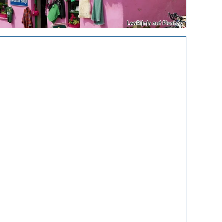
LeoRijnja auf Pixabay