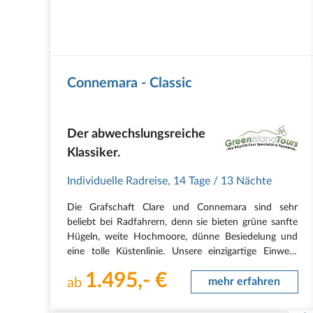
Connemara - Classic
Der abwechslungsreiche
Klassiker.
Individuelle Radreise
,
14 Tage
/ 13 Nächte
Die Grafschaft Clare und Connemara sind sehr
beliebt bei Radfahrern, denn sie bieten grüne sanfte
Hügeln, weite Hochmoore, dünne Besiedelung und
eine tolle Küstenlinie. Unsere einzigartige Einweg-
Route ist wesentlich abwechslungsreicher und
1.495,- €
interessanter als die sonst üblichen Rundrouten.
ab
mehr erfahren
Die Reise…