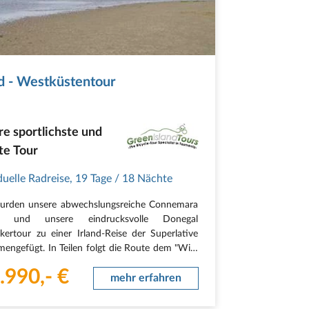
nd - Westküstentour
e sportlichste und
te Tour
duelle Radreise
,
19 Tage
/ 18 Nächte
urden unsere abwechslungsreiche Connemara
ic und unsere eindrucksvolle Donegal
kertour zu einer Irland-Reise der Superlative
engefügt. In Teilen folgt die Route dem "Wild
ic Way". Sie erleben alle Highlights von Irlands
.990,- €
nter Westküste in der richtigen Reihenfolge…
mehr erfahren