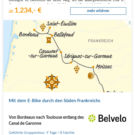
Dordogne ist zweifellos der beste Weg, um das außergewöhnliche Erbe der
Gegend zu entdecken: Steinzeithöhlen und Tropfsteinhöhlen, Burgen und
1.234,- €
Schlösser, Gärten und malerische Dörfer mit Schieferdächern. Wir…
ab
mehr erfahren
Mit dem E-Bike durch den Süden Frankreichs
Von Bordeaux nach Toulouse entlang des
Canal de Garonne
Geführte Gruppentour
,
9 Tage
/ 8 Nächte