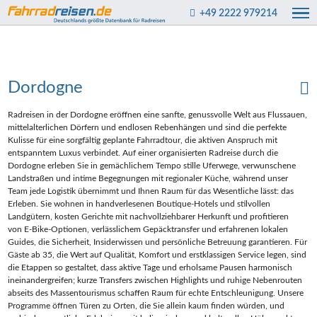
+49 2222 979214
Dordogne
Radreisen in der Dordogne eröffnen eine sanfte, genussvolle Welt aus Flussauen,
mittelalterlichen Dörfern und endlosen Rebenhängen und sind die perfekte
Kulisse für eine sorgfältig geplante Fahrradtour, die aktiven Anspruch mit
entspanntem Luxus verbindet. Auf einer organisierten Radreise durch die
Dordogne erleben Sie in gemächlichem Tempo stille Uferwege, verwunschene
Landstraßen und intime Begegnungen mit regionaler Küche, während unser
Team jede Logistik übernimmt und Ihnen Raum für das Wesentliche lässt: das
Erleben. Sie wohnen in handverlesenen Boutique‑Hotels und stilvollen
Landgütern, kosten Gerichte mit nachvollziehbarer Herkunft und profitieren
von E‑Bike‑Optionen, verlässlichem Gepäcktransfer und erfahrenen lokalen
Guides, die Sicherheit, Insiderwissen und persönliche Betreuung garantieren. Für
Gäste ab 35, die Wert auf Qualität, Komfort und erstklassigen Service legen, sind
die Etappen so gestaltet, dass aktive Tage und erholsame Pausen harmonisch
ineinandergreifen; kurze Transfers zwischen Highlights und ruhige Nebenrouten
abseits des Massentourismus schaffen Raum für echte Entschleunigung. Unsere
Programme öffnen Türen zu Orten, die Sie allein kaum finden würden, und