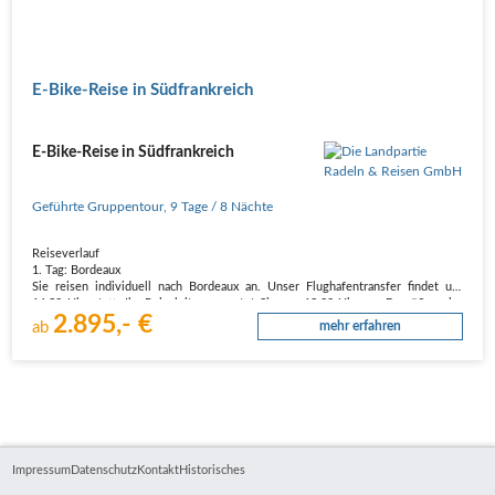
E-Bike-Reise in Südfrankreich
E-Bike-Reise in Südfrankreich
Geführte Gruppentour
,
9 Tage
/ 8 Nächte
Reiseverlauf
1. Tag: Bordeaux
Sie reisen individuell nach Bordeaux an. Unser Flughafentransfer findet um
14:30 Uhr statt. Ihr Reiseleiter erwartet Sie um 18.00 Uhr zur Begrüßung im
2.895,- €
Hotel. Anschließend bummeln wir gemeinsam durch die Weltkulturerbe-Stadt
ab
mehr erfahren
zum Abendessen im Restaurant.
2. Tag:…
Impressum
Datenschutz
Kontakt
Historisches