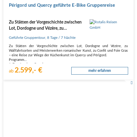
Périgord und Quercy geführte E-Bike Gruppenreise
Zu Stätten der Vorgeschichte zwischen
Lot, Dordogne und Vézère, zu
Wallfahrtsorten und Meisterwerken
Geführte Gruppentour
,
8 Tage
/ 7 Nächte
romanischer Kunst
Zu Stätten der Vorgeschichte zwischen Lot, Dordogne und Vézère, zu
Wallfahrtsorten und Meisterwerken romanischer Kunst, zu Confit und Foie Gras
– eine Reise zur Wiege der Küchenkunst im Quercy und Périgord.
Programm
1. Tag: Anreise - Gourdon
2.599,- €
SAMSTAG
ab
mehr erfahren
In Gourdon empfängt uns die familiär geführte…