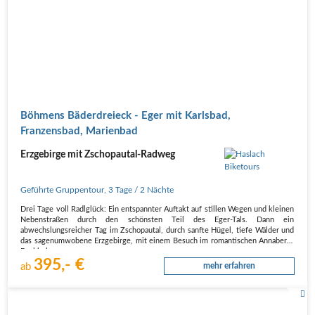
Böhmens Bäderdreieck - Eger mit Karlsbad,
Franzensbad, Marienbad
Erzgebirge mit Zschopautal-Radweg
Geführte Gruppentour
,
3 Tage
/ 2 Nächte
Drei Tage voll Radlglück: Ein entspannter Auftakt auf stillen Wegen und kleinen
Nebenstraßen durch den schönsten Teil des Eger-Tals. Dann ein
abwechslungsreicher Tag im Zschopautal, durch sanfte Hügel, tiefe Wälder und
das sagenumwobene Erzgebirge, mit einem Besuch im romantischen Annaberg-
Buchholz.…
395,- €
ab
mehr erfahren