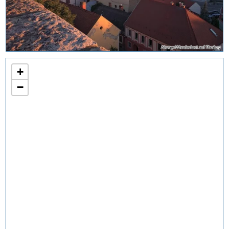
AlwaysWanderlust auf Pixabay
+
−