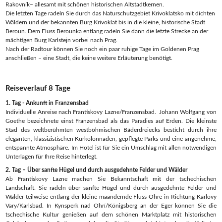
Rakovník– allesamt mit schönen historischen Altstadtkernen.
Die letzten Tage radeln Sie durch das Naturschutzgebiet Krivoklatsko mit dichten
Wäldern und der bekannten Burg Krivoklat bis in die kleine, historische Stadt
Beroun. Dem Fluss Berounka entlang radeln Sie dann die letzte Strecke an der
mächtigen Burg Karlstejn vorbei nach Prag.
Nach der Radtour können Sie noch ein paar ruhige Tage im Goldenen Prag
anschließen – eine Stadt, die keine weitere Erläuterung benötigt.
Reiseverlauf 8 Tage
1. Tag - Ankunft in Franzensbad
Individuelle Anreise nach Frantiskovy Lazne/Franzensbad. Johann Wolfgang von
Goethe bezeichnete einst Franzensbad als das Paradies auf Erden. Die kleinste
Stad des weltberühmten westböhmischen Bäderdreiecks besticht durch ihre
eleganten, klassizistischen Kurkolonnaden, gepflegte Parks und eine angenehme,
entspannte Atmosphäre. Im Hotel ist für Sie ein Umschlag mit allen notwendigen
Unterlagen für Ihre Reise hinterlegt.
2. Tag – Über sanfte Hügel und durch ausgedehnte Felder und Wälder
Ab Frantiskovy Lazne machen Sie Bekanntschaft mit der tschechischen
Landschaft. Sie radeln über sanfte Hügel und durch ausgedehnte Felder und
Wälder teilweise entlang der kleine mäandernde Fluss Ohre in Richtung Karlovy
Vary/Karlsbad. In Kynsperk nad Ohrí/Königsberg an der Eger können Sie die
tschechische Kultur genießen auf dem schönen Marktplatz mit historischen