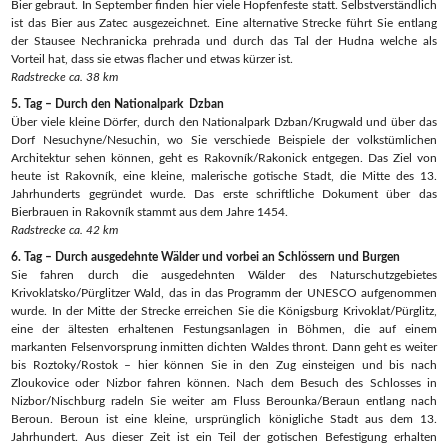
Bier gebraut. In September finden hier viele Hopfenfeste statt. Selbstverständlich
ist das Bier aus Zatec ausgezeichnet. Eine alternative Strecke führt Sie entlang
der Stausee Nechranicka prehrada und durch das Tal der Hudna welche als
Vorteil hat, dass sie etwas flacher und etwas kürzer ist.
Radstrecke ca. 38 km
5. Tag – Durch den Nationalpark Dzban
Über viele kleine Dörfer, durch den Nationalpark Dzban/Krugwald und über das
Dorf Nesuchyne/Nesuchin, wo Sie verschiede Beispiele der volkstümlichen
Architektur sehen können, geht es Rakovník/Rakonick entgegen. Das Ziel von
heute ist Rakovník, eine kleine, malerische gotische Stadt, die Mitte des 13.
Jahrhunderts gegründet wurde. Das erste schriftliche Dokument über das
Bierbrauen in Rakovník stammt aus dem Jahre 1454.
Radstrecke ca. 42 km
6. Tag – Durch ausgedehnte Wälder und vorbei an Schlössern und Burgen
Sie fahren durch die ausgedehnten Wälder des Naturschutzgebietes
Krivoklatsko/Pürglitzer Wald, das in das Programm der UNESCO aufgenommen
wurde. In der Mitte der Strecke erreichen Sie die Königsburg Krivoklat/Pürglitz,
eine der ältesten erhaltenen Festungsanlagen in Böhmen, die auf einem
markanten Felsenvorsprung inmitten dichten Waldes thront. Dann geht es weiter
bis Roztoky/Rostok – hier können Sie in den Zug einsteigen und bis nach
Zloukovice oder Nizbor fahren können. Nach dem Besuch des Schlosses in
Nizbor/Nischburg radeln Sie weiter am Fluss Berounka/Beraun entlang nach
Beroun. Beroun ist eine kleine, ursprünglich königliche Stadt aus dem 13.
Jahrhundert. Aus dieser Zeit ist ein Teil der gotischen Befestigung erhalten