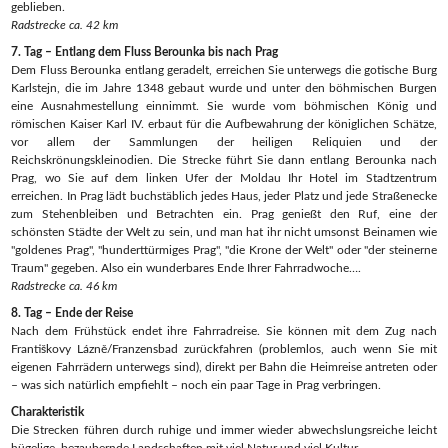
geblieben.
Radstrecke ca. 42 km
7. Tag – Entlang dem Fluss Berounka bis nach Prag
Dem Fluss Berounka entlang geradelt, erreichen Sie unterwegs die gotische Burg
Karlstejn, die im Jahre 1348 gebaut wurde und unter den böhmischen Burgen
eine Ausnahmestellung einnimmt. Sie wurde vom böhmischen König und
römischen Kaiser Karl IV. erbaut für die Aufbewahrung der königlichen Schätze,
vor allem der Sammlungen der heiligen Reliquien und der
Reichskrönungskleinodien. Die Strecke führt Sie dann entlang Berounka nach
Prag, wo Sie auf dem linken Ufer der Moldau Ihr Hotel im Stadtzentrum
erreichen. In Prag lädt buchstäblich jedes Haus, jeder Platz und jede Straßenecke
zum Stehenbleiben und Betrachten ein. Prag genießt den Ruf, eine der
schönsten Städte der Welt zu sein, und man hat ihr nicht umsonst Beinamen wie
"goldenes Prag", "hunderttürmiges Prag", "die Krone der Welt" oder "der steinerne
Traum" gegeben. Also ein wunderbares Ende Ihrer Fahrradwoche….
Radstrecke ca. 46 km
8. Tag – Ende der Reise
Nach dem Frühstück endet ihre Fahrradreise. Sie können mit dem Zug nach
Františkovy Lázně/Franzensbad zurückfahren (problemlos, auch wenn Sie mit
eigenen Fahrrädern unterwegs sind), direkt per Bahn die Heimreise antreten oder
– was sich natürlich empfiehlt – noch ein paar Tage in Prag verbringen.
Charakteristik
Die Strecken führen durch ruhige und immer wieder abwechslungsreiche leicht