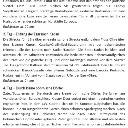
Gebäuden u.a. das Rathaus und das alte Stadttor und dahinter das alte jüdische
Viertel. Dem Fluss Ohre bleiben Sie größtenteils folgen bis Karlovy
Vary/Karlsbad. Eleganz, prächtige Kurkolonnaden, exklusive Kurhäuser und eine
wunderschöne Lage inmitten eines bewaldeten Tas – all das erwartet Sie in
Karlsbad, einer der schönsten Kurstädte Europas.
Radstrecke ca. 55 km
3. Tag – Entlang der Eger nach Kadan
Die Strecke führt Sie über eine sehr schöne Strecke entlang dem Fluss Ohre über
den kleinen Kurort Kyselka/Gießhübel-Sauerbrunn mit der bekanntesten
Mineralquelle des Landes nach Kadan/Kaaden. Die Stadt Kadan ist klein und
altertümlich. Im Mittelalter entstanden die bedeutendsten Sehenswürdigkeiten
der Stadt wie die gotische Burg und einer mächtigen Bastion vor dem Saatzer
Tor. Das gotische Rathaus stammt aus dem 14.-15. Jahrhundert. Den Hauptplatz
schmücken Barockfassaden der älteren Gebäude und eine barocke Pestsäule.
Kadan liegt im Vorland vom Erzgebirge am Ufer der Eger/Ohre.
Radstrecke ca. 54 km
4. Tag – Durch kleine böhmische Dörfer
Zatec/Saaz erreichen Sie durch viele kleine böhmische Dörfer. Sie fahren am
wunderschönen Barockschloss Krasny Dvur vorbei mit einem beeindruckenden
englischen Park, in dem J.W. Goethe sich oft im Sommer aufgehalten hat. Sie
können in dem ausgedehnten Garten einen schönen Spaziergang machen. Nach
der Besichtigung des Schlosses fahren Sie nach Zatec, Mittelpunkt des
böhmischen Hopfenanbaugebietes. Zatec gehört zu den ältesten und am besten
erhaltenen königlichen Städten Tschechiens. Hier wird schon seit Jahrhunderten