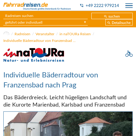
+49 2222 979214
suchen
geführt oder individuell
Detailsuche
Radreisen
Veranstalter
in naTOURa Reisen
Individuelle Bäderradtour von Franzensbad nach Prag
Individuelle Bäderradtour von
Franzensbad nach Prag
Das Bäderdreieck. Leicht hügeligen Landschaft und
die Kurorte Marienbad, Karlsbad und Franzensbad