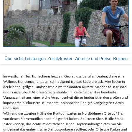
Übersicht
Leistungen
Zusatzkosten
Anreise und Preise
Buchen
Im westlichen Teil Tschechiens liegt ein Gebiet, das bei allen Leuten, die je eine
Wellness-Kur gemacht haben, sehr bekannt ist: das Bäderdreieck. Hier liegen in
der leicht hügeligen Landschaft die weltbekannten Kurorte Marienbad, Karlsbad
und Franzensbad. All diese Städte strahlen in Pastellfarben ihre berühmte
Vergangenheit aus, eine reiche Vergangenheit die zu finden ist in den großen und
imposanten Kurhäusern, Kurbädern, Kolonnaden und groß angelegten Gärten
und Parks.
Während der zweiten Hälfte der Radtour warten in Nordböhmen Orte auf Sie,
von denen Sie vermutlich noch nie gehört haben. So lernen Sie z. B. die Stadt
Zatec kennen, das Zentrum des tschechischen Hopfenanbaugebietes, wo Sie
unbedingt das einheimische Bier ausprobieren sollten, oder Orte wie Kadan und