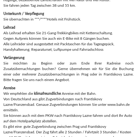
hügelige, bezaubernde Landschaften mit viel Natur und viel Kultur.
Sie fahren jeden Tag zwischen 38 und 55 km.
Unterkunft / Verpflegung
Sie übernachten in ***/****Hotels mit Frühstück.
Leihrad
Als Leihrad erhalten Sie 21-Gang-Trekkingbikes mit Kettenschaltung.
Gegen Aufpreis können Sie auch ein E-Bike mit 8 Gängen buchen.
Alle Leihräder sind ausgestattet mit Packtaschen für das Tagesgepäck,
Handyhalterung, Reparaturset, Luftpumpe und Fahrradschloss
Verlängerung
Sie möchten zu Beginn oder zum Ende Ihrer Radreise noch
Zusatzübernachtungen buchen? Gerne übernehmen wir für Sie die Buchung
einer oder mehrerer Zusatzübernachtungen in Prag oder in Frantiskovy Lazne.
Bitte fragen Sie uns nach einem Angebot.
Anreise
Wir empfehlen die
klimafreundliche
Anreise mit der Bahn.
Von Deutschland aus gibt Zugverbindungen nach Frantiskovy
Lazne/Franzensbad. Genaue Zugverbindungen können Sie unter www.bahn.de
ermitteln.
Sie können auch mit dem PKW nach Frantiskovy Lazne fahren und dort Ihr Auto
auf dem Hotelparkplatz abstellen.
Es gibt eine gute Zugverbindung zwischen Prag und Frantiskovy
Lazne/Franzensbad. Der Zug fährt alle 2 Stunden / Fahrtzeit 3 Stunden / Kosten