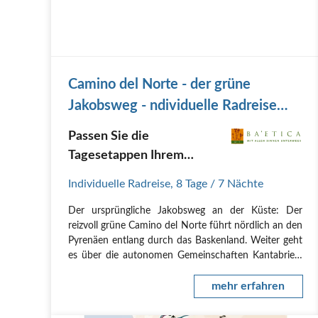
Camino del Norte - der grüne
Jakobsweg - ndividuelle Radreise
entlang der Küste
Passen Sie die
Tagesetappen Ihrem
Leistungsvermögen an
Individuelle Radreise
,
8 Tage
/ 7 Nächte
Der ursprüngliche, grüne
Der ursprüngliche Jakobsweg an der Küste: Der
Jakobsweg entlang der
reizvoll grüne Camino del Norte führt nördlich an den
Küste
Pyrenäen entlang durch das Baskenland. Weiter geht
es über die autonomen Gemeinschaften Kantabrien,
Asturien und Galicien. In Ribadeo verlässt der Camino
del Norte die Küste und führt ca. 200 km durch…
mehr erfahren