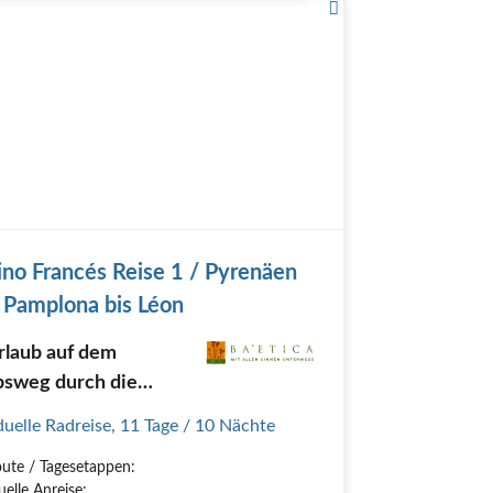
no Francés Reise 1 / Pyrenäen
 Pamplona bis Léon
rlaub auf dem
bsweg durch die
äen, die
duelle Radreise
,
11 Tage
/ 10 Nächte
regionen Navarra
oute / Tagesetappen:
ioja sowie die
uelle Anreise: