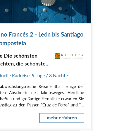
no Francés 2 - León bis Santiago
ompostela
ge Die schönsten
chten, die schönsten
hnitte des Jakobsweg
duelle Radreise
,
9 Tage
/ 8 Nächte
ben
abwechslungsreiche Reise enthält einige der
ten Abschnitte des Jakobsweges. Herrliche
haften und großartige Fernblicke erwarten Sie
nstieg zu den Pässen "Cruz de Ferro" und "O
ro". Interessante Städte und fast verlassene
iegen auf Ihrem Weg zum großen Ziel…
mehr erfahren