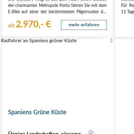
span
der charmanten Metropole Porto fahren Sie mit dem
Für Re
zwis
E-Bike auf einer der berühmtesten Pilgerrouten der
11 Tag
Welt, dem Jakobsweg, nach Santiago de Compostela.
Anreis
2.970,- €
Genießen Sie die einzigartige Landschaft und stärken
ab
mehr erfahren
werde
Sie sich…
Anfrag
Anreis
Radfahrer an Spaniens grüner Küste
ab Pam
Spaniens Grüne Küste