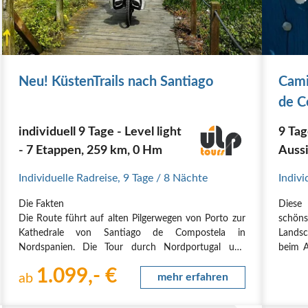
Neu! KüstenTrails nach Santiago
Cami
de C
individuell 9 Tage - Level light
9 Ta
- 7 Etappen, 259 km, 0 Hm
Aussi
Absc
Individuelle Radreise
,
9 Tage
/ 8 Nächte
Indivi
erle
Die Fakten
Diese 
Die Route führt auf alten Pilgerwegen von Porto zur
schöns
Kathedrale von Santiago de Compostela in
Landsc
Nordspanien. Die Tour durch Nordportugal und
beim A
Galicien entlang des portugiesischen Jakobswegs,
Cebrei
1.099,- €
bietet wunderschöne Küstenlandschaften und grüne
ab
mehr erfahren
Orte l
Natur.
Die Anforderungen