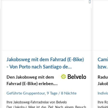
Du fährst regelmäßig Fahrrad,…
Jakobsweg mit dem Fahrrad (E-Bike)
Cami
- Von Porto nach Santiago de
bzw.
Compostela
Den Jakobsweg mit dem
Radu
Fahrrad (E-Bike) erleben.
Jako
Der berühmteste
Pyren
Geführte Gruppentour
,
9 Tage
/ 8 Nächte
Indivi
Pilgerweg der Welt. 9
Wein
Ihre Jakobsweg-Fahrradreise von Belvelo
Ihre R
Tage
und R
Der (Jakobs-) Weg ist das Ziel: Nach einem Besuch
Individ