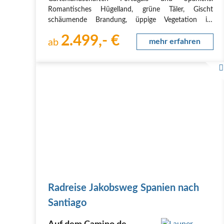
Romantisches Hügelland, grüne Täler, Gischt
schäumende Brandung, üppige Vegetation im
Wechsel mit malerischen Dörfern und Städten.
2.499,- €
Santiago de Compostela und Porto –
ab
mehr erfahren
kulturhistorische Höhepunkte der Reise.Das…
Radreise Jakobsweg Spanien nach
Santiago