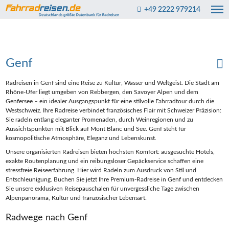
+49 2222 979214
Genf
Radreisen in Genf sind eine Reise zu Kultur, Wasser und Weltgeist. Die Stadt am
Rhône-Ufer liegt umgeben von Rebbergen, den Savoyer Alpen und dem
Genfersee – ein idealer Ausgangspunkt für eine stilvolle Fahrradtour durch die
Westschweiz. Ihre Radreise verbindet französisches Flair mit Schweizer Präzision:
Sie radeln entlang eleganter Promenaden, durch Weinregionen und zu
Aussichtspunkten mit Blick auf Mont Blanc und See. Genf steht für
kosmopolitische Atmosphäre, Eleganz und Lebenskunst.
Unsere organisierten Radreisen bieten höchsten Komfort: ausgesuchte Hotels,
exakte Routenplanung und ein reibungsloser Gepäckservice schaffen eine
stressfreie Reiseerfahrung. Hier wird Radeln zum Ausdruck von Stil und
Entschleunigung. Buchen Sie jetzt Ihre Premium-Radreise in Genf und entdecken
Sie unsere exklusiven Reisepauschalen für unvergessliche Tage zwischen
Alpenpanorama, Kultur und französischer Lebensart.
Radwege nach Genf