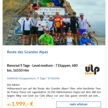
Route des Grandes Alpes
Rennrad 9 Tage - Level medium - 7 Etappen, 680
km, 16550 Hm
Geführte Gruppentour
,
9 Tage
/ 8 Nächte
Die Fakten
Höhenrausch pur auf der Route des Grandes Alpes! Über zehn berühmte Tour
de France Pässe mit sagenhaften 16.550 Höhenmetern liegen auf dem 680 km
langen Weg von Genf zur Côte d'Azur vor uns! Das ganze verteilt auf sieben
Etappen und gespickt mit zahlreichen Gänsehautmomenten in hochalpiner…
1.999,- €
ab
mehr erfahren