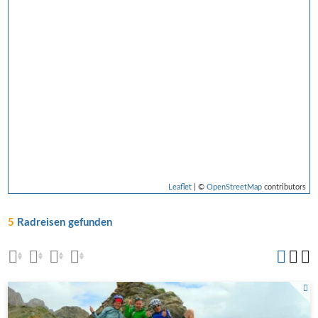
Leaflet
| ©
OpenStreetMap
contributors
5
Radreisen gefunden
Am Col de Galibier.