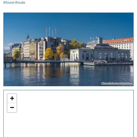
Rhone-Route
ChiemSeherin auf pixabay
+
−