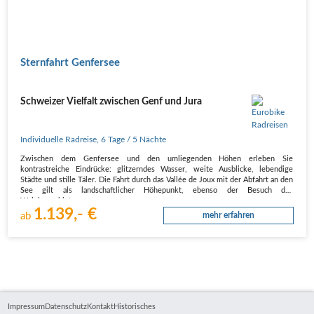
Sternfahrt Genfersee
Schweizer Vielfalt zwischen Genf und Jura
Individuelle Radreise
,
6 Tage
/ 5 Nächte
Zwischen dem Genfersee und den umliegenden Höhen erleben Sie
kontrastreiche Eindrücke: glitzerndes Wasser, weite Ausblicke, lebendige
Städte und stille Täler. Die Fahrt durch das Vallée de Joux mit der Abfahrt an den
See gilt als landschaftlicher Höhepunkt, ebenso der Besuch des
Weinbaugebiets…
1.139,- €
ab
mehr erfahren
Impressum
Datenschutz
Kontakt
Historisches