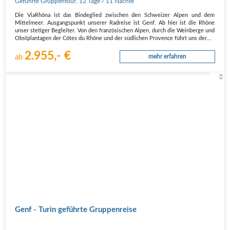
Geführte Gruppentour
,
12 Tage
/ 11 Nächte
Die ViaRhôna ist das Bindeglied zwischen den Schweizer Alpen und dem
Mittelmeer. Ausgangspunkt unserer Radreise ist Genf. Ab hier ist die Rhône
unser stetiger Begleiter. Von den französischen Alpen, durch die Weinberge und
Obstplantagen der Côtes du Rhône und der südlichen Provence führt uns der…
2.955,- €
ab
mehr erfahren
Genf - Turin geführte Gruppenreise