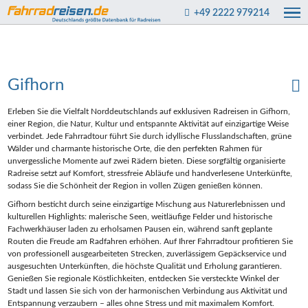
+49 2222 979214
Gifhorn
Erleben Sie die Vielfalt Norddeutschlands auf exklusiven Radreisen in Gifhorn,
einer Region, die Natur, Kultur und entspannte Aktivität auf einzigartige Weise
verbindet. Jede Fahrradtour führt Sie durch idyllische Flusslandschaften, grüne
Wälder und charmante historische Orte, die den perfekten Rahmen für
unvergessliche Momente auf zwei Rädern bieten. Diese sorgfältig organisierte
Radreise setzt auf Komfort, stressfreie Abläufe und handverlesene Unterkünfte,
sodass Sie die Schönheit der Region in vollen Zügen genießen können.
Gifhorn besticht durch seine einzigartige Mischung aus Naturerlebnissen und
kulturellen Highlights: malerische Seen, weitläufige Felder und historische
Fachwerkhäuser laden zu erholsamen Pausen ein, während sanft geplante
Routen die Freude am Radfahren erhöhen. Auf Ihrer Fahrradtour profitieren Sie
von professionell ausgearbeiteten Strecken, zuverlässigem Gepäckservice und
ausgesuchten Unterkünften, die höchste Qualität und Erholung garantieren.
Genießen Sie regionale Köstlichkeiten, entdecken Sie versteckte Winkel der
Stadt und lassen Sie sich von der harmonischen Verbindung aus Aktivität und
Entspannung verzaubern – alles ohne Stress und mit maximalem Komfort.