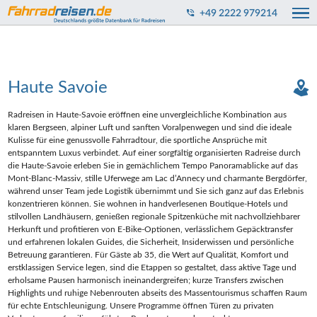
+49 2222 979214
Haute Savoie
Radreisen in Haute‑Savoie eröffnen eine unvergleichliche Kombination aus
klaren Bergseen, alpiner Luft und sanften Voralpenwegen und sind die ideale
Kulisse für eine genussvolle Fahrradtour, die sportliche Ansprüche mit
entspanntem Luxus verbindet. Auf einer sorgfältig organisierten Radreise durch
die Haute‑Savoie erleben Sie in gemächlichem Tempo Panoramablicke auf das
Mont‑Blanc‑Massiv, stille Uferwege am Lac d’Annecy und charmante Bergdörfer,
während unser Team jede Logistik übernimmt und Sie sich ganz auf das Erlebnis
konzentrieren können. Sie wohnen in handverlesenen Boutique‑Hotels und
stilvollen Landhäusern, genießen regionale Spitzenküche mit nachvollziehbarer
Herkunft und profitieren von E‑Bike‑Optionen, verlässlichem Gepäcktransfer
und erfahrenen lokalen Guides, die Sicherheit, Insiderwissen und persönliche
Betreuung garantieren. Für Gäste ab 35, die Wert auf Qualität, Komfort und
erstklassigen Service legen, sind die Etappen so gestaltet, dass aktive Tage und
erholsame Pausen harmonisch ineinandergreifen; kurze Transfers zwischen
Highlights und ruhige Nebenrouten abseits des Massentourismus schaffen Raum
für echte Entschleunigung. Unsere Programme öffnen Türen zu privaten