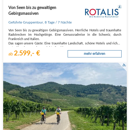
Von Seen bis zu gewaltigen
Gebirgsmassiven
Geführte Gruppentour
,
8 Tage
/ 7 Nächte
Von Seen bis zu gewaltigen Gebirgsmassiven. Herrliche Hotels und traumhafte
Radstrecken im Hochgebirge. Eine Genussradreise in die Schweiz, durch
Frankreich und Italien.
Das sagen unsere Gäste: Eine traumhafte Landschaft, schöne Hotels und richtig
gute Abendessen  eine perfekte Symbiose von…
2.599,- €
ab
mehr erfahren
La Vaux Weinhügel